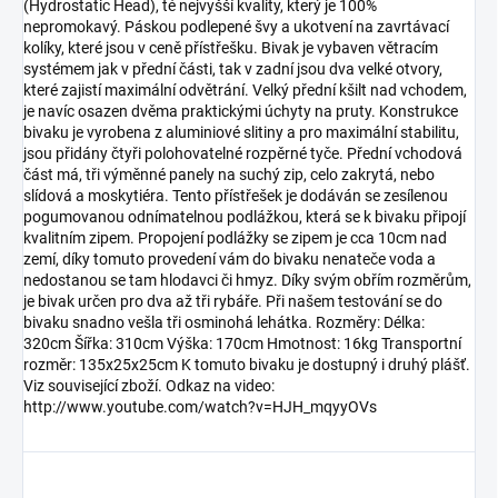
(Hydrostatic Head), té nejvyšší kvality, který je 100%
nepromokavý. Páskou podlepené švy a ukotvení na zavrtávací
kolíky, které jsou v ceně přístřešku. Bivak je vybaven větracím
systémem jak v přední části, tak v zadní jsou dva velké otvory,
které zajistí maximální odvětrání. Velký přední kšilt nad vchodem,
je navíc osazen dvěma praktickými úchyty na pruty. Konstrukce
bivaku je vyrobena z aluminiové slitiny a pro maximální stabilitu,
jsou přidány čtyři polohovatelné rozpěrné tyče. Přední vchodová
část má, tři výměnné panely na suchý zip, celo zakrytá, nebo
slídová a moskytiéra. Tento přístřešek je dodáván se zesílenou
pogumovanou odnímatelnou podlážkou, která se k bivaku připojí
kvalitním zipem. Propojení podlážky se zipem je cca 10cm nad
zemí, díky tomuto provedení vám do bivaku nenateče voda a
nedostanou se tam hlodavci či hmyz. Díky svým obřím rozměrům,
je bivak určen pro dva až tři rybáře. Při našem testování se do
bivaku snadno vešla tři osminohá lehátka. Rozměry: Délka:
320cm Šířka: 310cm Výška: 170cm Hmotnost: 16kg Transportní
rozměr: 135x25x25cm K tomuto bivaku je dostupný i druhý plášť.
Viz související zboží. Odkaz na video:
http://www.youtube.com/watch?v=HJH_mqyyOVs