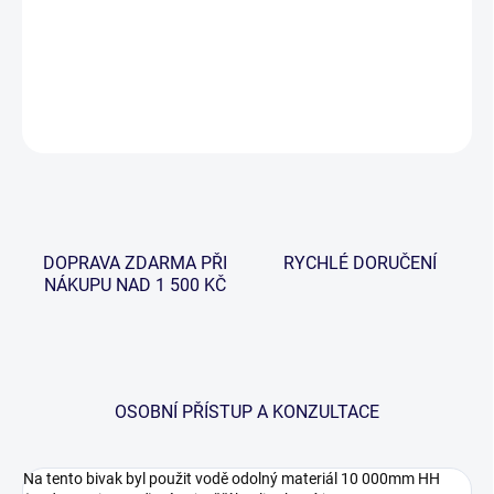
Luxusní a velmi prostorný bivak trubkové konstrukce, na který byl
použit extrémně kvalitní materiál 10 000mm HH.
DETAILNÍ INFORMACE
ZEPTAT SE
HLÍDAT
DOPRAVA ZDARMA PŘI
RYCHLÉ DORUČENÍ
NÁKUPU NAD 1 500 KČ
OSOBNÍ PŘÍSTUP A KONZULTACE
Na tento bivak byl použit vodě odolný materiál 10 000mm HH