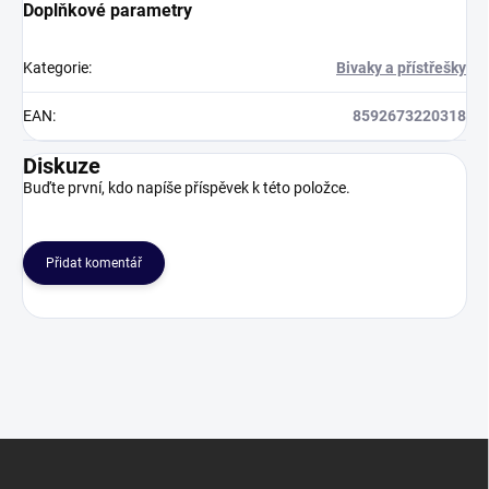
Doplňkové parametry
Kategorie
:
Bivaky a přístřešky
EAN
:
8592673220318
Diskuze
Buďte první, kdo napíše příspěvek k této položce.
Přidat komentář
Z
á