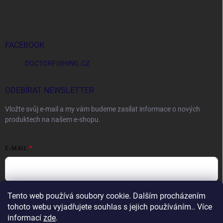
FACEBOOK
DOCTORFISHING.CZ
ODEBÍRAT NEWSLETTER
Vložte svůj e-mail a my vám budeme zasílat informace o nových
produktech na našem e-shopu.
E-MAIL
Tento web používá soubory cookie. Dalším procházením
Vložením e-mailu souhlasíte s
podmínkami ochrany osobních údajů
tohoto webu vyjadřujete souhlas s jejich používáním.. Více
Přihlásit se
informací
zde
.