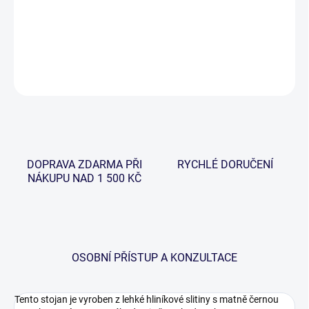
Stylový, kompaktní, šířkově a délkově nastavitelný stojan, který je
určen až na tři pruty.
DETAILNÍ INFORMACE
ZEPTAT SE
HLÍDAT
DOPRAVA ZDARMA PŘI
RYCHLÉ DORUČENÍ
NÁKUPU NAD 1 500 KČ
OSOBNÍ PŘÍSTUP A KONZULTACE
Tento stojan je vyroben z lehké hliníkové slitiny s matně černou