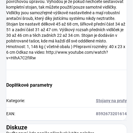
povrchovou úpravou. Výhodou je že pokud nechcete sestavovat
kompletní stojan, tak můžete použití pouze samotné vidličky.
Vidličky jsou samozřejmě výškově nastavitelné a mají robustní
aretační šroub, který díky jistícímu systému nikdy neztratíte.
Stojan lze nastavit délkově 45 až 68 cm, šířkově přední část 34 až
51 a zadní část 31 až 47 cm. Výškový rozsah předních vidliček je
30 až 46 cm a těch zadních 22 až 34 cm. Stojan je dodáván v
polstrované tašce, kde má každí díl své oddělené místo.
Hmotnost: 1, 146 kg ( včetně obalu ) Přepravní rozměry: 40 x 23 x
6 cm Odkaz na video: http://www.youtube.com/watch?
v=HIhA7C2fIRw
Doplňkové parametry
Kategorie
:
Stojany na pruty
EAN
:
8592673201614
Diskuze