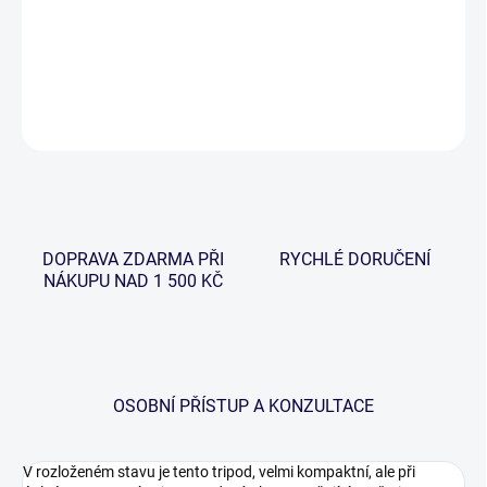
Zcela nový model stojanu, při jehož vývoji a následné výrobě byli
použity nejmodernější technologie je určen až pro tři pruty.
DETAILNÍ INFORMACE
ZEPTAT SE
HLÍDAT
DOPRAVA ZDARMA PŘI
RYCHLÉ DORUČENÍ
NÁKUPU NAD 1 500 KČ
OSOBNÍ PŘÍSTUP A KONZULTACE
V rozloženém stavu je tento tripod, velmi kompaktní, ale při