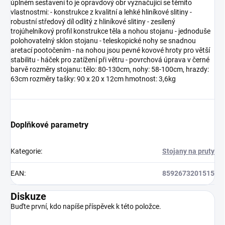
úplném sestavení to je opravdový obr vyznačující se těmito
vlastnostmi: - konstrukce z kvalitní a lehké hliníkové slitiny -
robustní středový díl odlitý z hliníkové slitiny - zesílený
trojúhelníkový profil konstrukce těla a nohou stojanu - jednoduše
polohovatelný sklon stojanu - teleskopické nohy se snadnou
aretací pootočením - na nohou jsou pevné kovové hroty pro větší
stabilitu - háček pro zatížení při větru - povrchová úprava v černé
barvě rozměry stojanu: tělo: 80-130cm, nohy: 58-100cm, hrazdy:
63cm rozměry tašky: 90 x 20 x 12cm hmotnost: 3,6kg
Doplňkové parametry
Kategorie
:
Stojany na pruty
EAN
:
8592673201515
Diskuze
Buďte první, kdo napíše příspěvek k této položce.