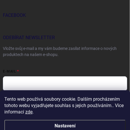
FACEBOOK
ODEBÍRAT NEWSLETTER
Vložte svůj e-mail a my vám budeme zasílat informace o nových
produktech na našem e-shopu.
E-MAIL
Tento web používá soubory cookie. Dalším procházením
Vložením e-mailu souhlasíte s
podmínkami ochrany osobních údajů
tohoto webu vyjadřujete souhlas s jejich používáním.. Více
Přihlásit se
informací
zde
.
Nastavení