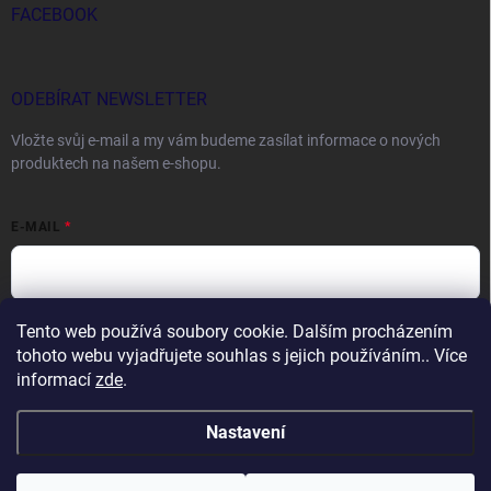
FACEBOOK
ODEBÍRAT NEWSLETTER
Vložte svůj e-mail a my vám budeme zasílat informace o nových
produktech na našem e-shopu.
E-MAIL
Tento web používá soubory cookie. Dalším procházením
Vložením e-mailu souhlasíte s
podmínkami ochrany osobních údajů
tohoto webu vyjadřujete souhlas s jejich používáním.. Více
Přihlásit se
informací
zde
.
Nastavení
Copyright 2026
DOCTORFISHING.CZ
. Všechna práva vyhrazena.