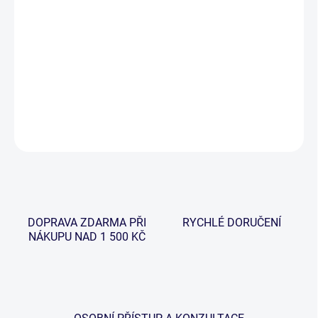
−
+
Přidat do košíku
Oblíbená rohatinka pružné konstrukce, která jednoduše zabrání
vytrhnutí prutu z vidliček i při prudkém záběru.
DETAILNÍ INFORMACE
ZEPTAT SE
HLÍDAT
DOPRAVA ZDARMA PŘI
RYCHLÉ DORUČENÍ
NÁKUPU NAD 1 500 KČ