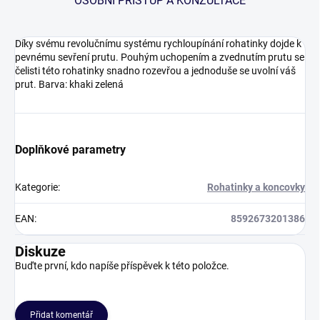
OSOBNÍ PŘÍSTUP A KONZULTACE
Díky svému revolučnímu systému rychloupínání rohatinky dojde k
pevnému sevření prutu. Pouhým uchopením a zvednutím prutu se
čelisti této rohatinky snadno rozevřou a jednoduše se uvolní váš
prut. Barva: khaki zelená
Doplňkové parametry
Kategorie
:
Rohatinky a koncovky
EAN
:
8592673201386
Diskuze
Buďte první, kdo napíše příspěvek k této položce.
Přidat komentář