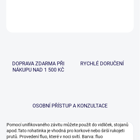
DETAILNÍ INFORMACE
ZEPTAT SE
HLÍDAT
DOPRAVA ZDARMA PŘI
RYCHLÉ DORUČENÍ
NÁKUPU NAD 1 500 KČ
OSOBNÍ PŘÍSTUP A KONZULTACE
Pomocí unifikovaného závitu můžete použít do vidliček, stojanů
apod.Tato rohatinka je vhodná pro korkové nebo širší rukojeti
prutů. Provedení fluo, které v noci svítí. Barva: fluo