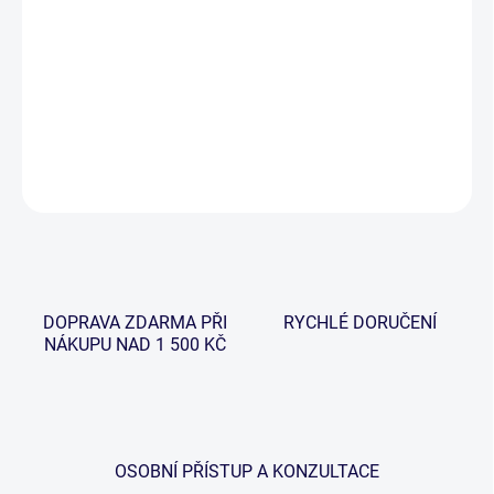
−
+
Přidat do košíku
Kvalitní nerezová vidlička s dvojitým zámkem.
DETAILNÍ INFORMACE
ZEPTAT SE
HLÍDAT
DOPRAVA ZDARMA PŘI
RYCHLÉ DORUČENÍ
NÁKUPU NAD 1 500 KČ
OSOBNÍ PŘÍSTUP A KONZULTACE