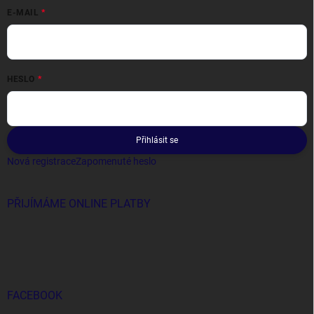
E-MAIL
HESLO
Přihlásit se
Nová registrace
Zapomenuté heslo
PŘIJÍMÁME ONLINE PLATBY
FACEBOOK