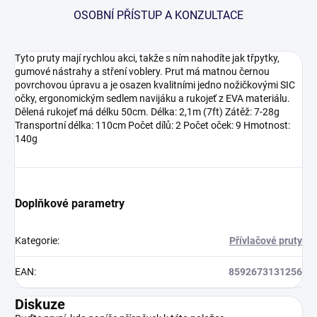
OSOBNÍ PŘÍSTUP A KONZULTACE
Tyto pruty mají rychlou akci, takže s ním nahodíte jak třpytky,
gumové nástrahy a stření voblery. Prut má matnou černou
povrchovou úpravu a je osazen kvalitními jedno nožičkovými SIC
očky, ergonomickým sedlem navijáku a rukojeť z EVA materiálu.
Dělená rukojeť má délku 50cm. Délka: 2,1m (7ft) Zátěž: 7-28g
Transportní délka: 110cm Počet dílů: 2 Počet oček: 9 Hmotnost:
140g
Doplňkové parametry
Kategorie
:
Přívlačové pruty
EAN
:
8592673131256
Diskuze