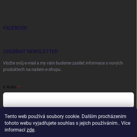
FACEBOOK
ODEBÍRAT NEWSLETTER
Vložte svůj e-mail a my vám budeme zasílat informace o nových
produktech na našem e-shopu.
E-MAIL
Tento web používá soubory cookie. Dalším procházením
Vložením e-mailu souhlasíte s
podmínkami ochrany osobních údajů
tohoto webu vyjadřujete souhlas s jejich používáním.. Více
Přihlásit se
informací
zde
.