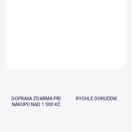
−
+
Přidat do košíku
Řada vláčecích prutů s univerzálním využití od lovu pstruhů až po
velké štiky. Za rozumné peníze dostanete prut, který je postaven
na rychlém a výkonném grafitovém blanku.
DETAILNÍ INFORMACE
ZEPTAT SE
HLÍDAT
DOPRAVA ZDARMA PŘI
RYCHLÉ DORUČENÍ
NÁKUPU NAD 1 500 KČ