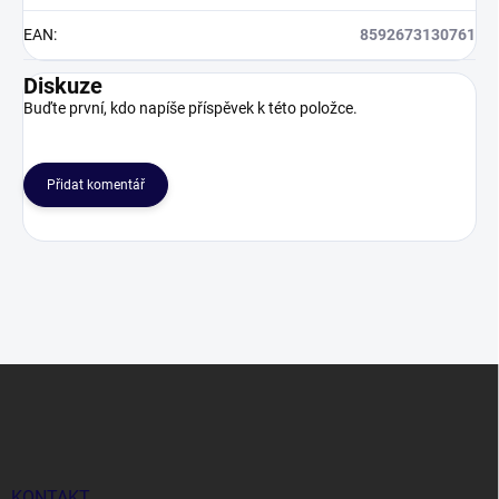
EAN
:
8592673130761
Diskuze
Buďte první, kdo napíše příspěvek k této položce.
Přidat komentář
Z
á
p
a
t
í
KONTAKT