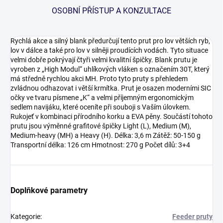
OSOBNÍ PŘÍSTUP A KONZULTACE
Rychlá akce a silný blank předurčují tento prut pro lov větších ryb,
lov v dálce a také pro lov v silněji proudících vodách. Tyto situace
velmi dobře pokrývají čtyři velmi kvalitní špičky. Blank prutu je
vyroben z „High Modul“ uhlíkových vláken s označením 30T, který
má středně rychlou akci MH. Proto tyto pruty s přehledem
zvládnou odhazovat i větší krmítka. Prut je osazen moderními SIC
očky ve tvaru písmene „K“ a velmi příjemným ergonomickým
sedlem navijáku, které oceníte při souboji s Vaším úlovkem.
Rukojeť v kombinaci přírodního korku a EVA pěny. Součástí tohoto
prutu jsou výměnné grafitové špičky Light (L), Medium (M),
Medium-heavy (MH) a Heavy (H). Délka: 3,6 m Zátěž: 50-150 g
Transportní délka: 126 cm Hmotnost: 270 g Počet dílů: 3+4
Doplňkové parametry
Kategorie
:
Feeder pruty