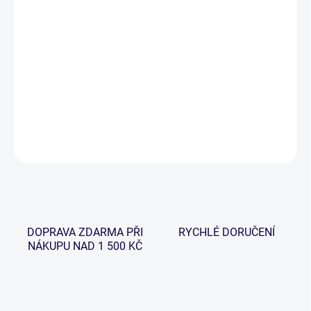
−
+
Přidat do košíku
Nová řada feederových prutů, které jsou osazeny extra velkými
očky a díky své vrhací zátěži 50-150 g, je vhodný na lov kaprů s
většími krmítky.
DETAILNÍ INFORMACE
ZEPTAT SE
HLÍDAT
DOPRAVA ZDARMA PŘI
RYCHLÉ DORUČENÍ
NÁKUPU NAD 1 500 KČ