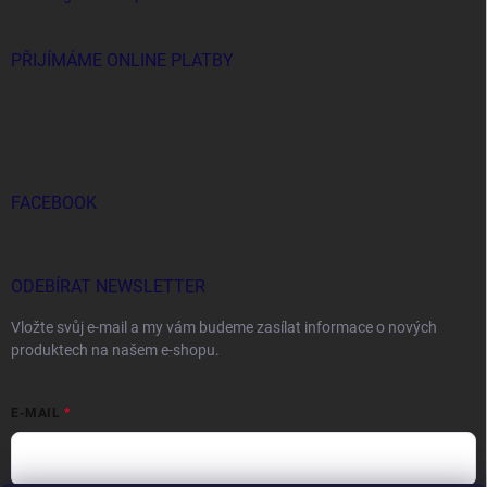
PŘIJÍMÁME ONLINE PLATBY
FACEBOOK
ODEBÍRAT NEWSLETTER
Vložte svůj e-mail a my vám budeme zasílat informace o nových
produktech na našem e-shopu.
E-MAIL