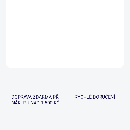
−
+
Přidat do košíku
Gaube Method Feeder je velmi univerzální prut vhodný pro lov na
stojatých i tekoucích vodách, který se nezalekne ani opravdu
velkých ryb.
DETAILNÍ INFORMACE
ZEPTAT SE
HLÍDAT
DOPRAVA ZDARMA PŘI
RYCHLÉ DORUČENÍ
NÁKUPU NAD 1 500 KČ