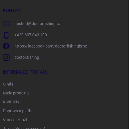
t
í
KONTAKT
obchod
@
doctorfishing.cz
+420 607 043 100
https://facebook.com/doctorfishingbrno
doctor.fishing
INFORMACE PRO VÁS
O nás
Naše prodejna
Kontakty
Doprava a platba
Vrácení zboží
Jak ověřujeme recenze?