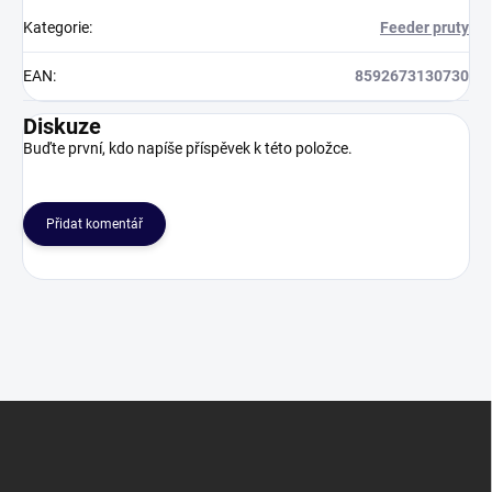
Kategorie
:
Feeder pruty
EAN
:
8592673130730
Diskuze
Buďte první, kdo napíše příspěvek k této položce.
Přidat komentář
Z
á
p
a