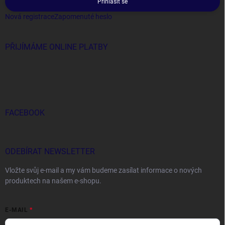
Přihlásit se
Nová registrace
Zapomenuté heslo
PŘIJÍMÁME ONLINE PLATBY
FACEBOOK
ODEBÍRAT NEWSLETTER
Vložte svůj e-mail a my vám budeme zasílat informace o nových
produktech na našem e-shopu.
E-MAIL