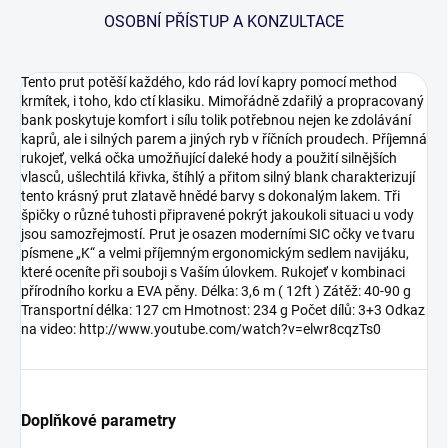
OSOBNÍ PŘÍSTUP A KONZULTACE
Tento prut potěší každého, kdo rád loví kapry pomocí method
krmítek, i toho, kdo ctí klasiku. Mimořádně zdařilý a propracovaný
bank poskytuje komfort i sílu tolik potřebnou nejen ke zdolávání
kaprů, ale i silných parem a jiných ryb v říčních proudech. Příjemná
rukojeť, velká očka umožňující daleké hody a použití silnějších
vlasců, ušlechtilá křivka, štíhlý a přitom silný blank charakterizují
tento krásný prut zlatavě hnědé barvy s dokonalým lakem. Tři
špičky o různé tuhosti připravené pokrýt jakoukoli situaci u vody
jsou samozřejmostí. Prut je osazen moderními SIC očky ve tvaru
písmene „K“ a velmi příjemným ergonomickým sedlem navijáku,
které oceníte při souboji s Vaším úlovkem. Rukojeť v kombinaci
přírodního korku a EVA pěny. Délka: 3,6 m ( 12ft ) Zátěž: 40-90 g
Transportní délka: 127 cm Hmotnost: 234 g Počet dílů: 3+3 Odkaz
na video: http://www.youtube.com/watch?v=elwr8cqzTs0
Doplňkové parametry