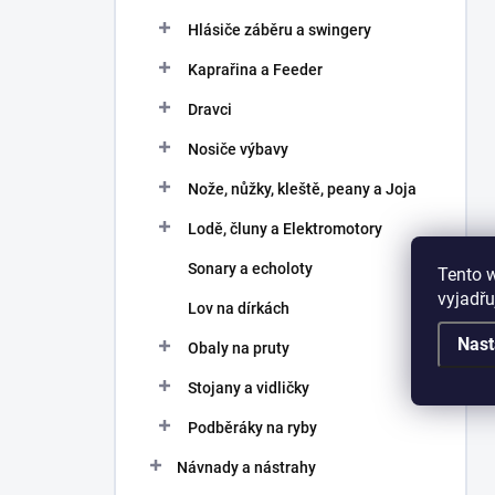
Hlásiče záběru a swingery
Kaprařina a Feeder
Dravci
Nosiče výbavy
Nože, nůžky, kleště, peany a Joja
Lodě, čluny a Elektromotory
Sonary a echoloty
Tento 
vyjadřu
Lov na dírkách
Nast
Obaly na pruty
Stojany a vidličky
Podběráky na ryby
Návnady a nástrahy