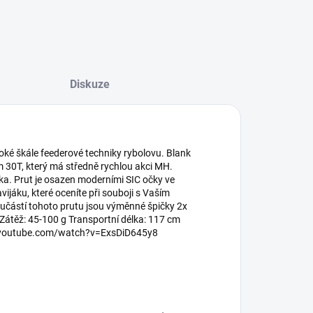
Diskuze
roké škále feederové techniky rybolovu. Blank
m 30T, který má středně rychlou akci MH.
ka. Prut je osazen moderními SIC očky ve
jáku, které oceníte při souboji s Vaším
oučástí tohoto prutu jsou výměnné špičky 2x
m Zátěž: 45-100 g Transportní délka: 117 cm
ww.youtube.com/watch?v=ExsDiD645y8