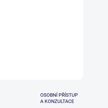
−
+
Přidat do košíku
a nová řada prutů Deluxe Feeder, byla pečlivě
íjena pro uspokojení náročných požadavků
erního rybáře. Proto jsou pruty postaveny na
ém blanku, který je výkonný, ale přitom velmi citlivý
zdolávání.
ILNÍ INFORMACE
ZEPTAT SE
HLÍDAT
OSOBNÍ PŘÍSTUP
A KONZULTACE