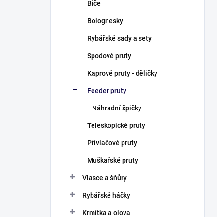
Biče
Bolognesky
Rybářské sady a sety
Spodové pruty
Kaprové pruty - děličky
Feeder pruty
Náhradní špičky
Teleskopické pruty
Přívlačové pruty
Muškařské pruty
Vlasce a šňůry
Rybářské háčky
Krmítka a olova