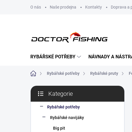
Přejít
O nás
Naše prodejna
Kontakty
Doprava a 
na
obsah
RYBÁŘSKÉ POTŘEBY
NÁVNADY A NÁSTR
Domů
Rybářské potřeby
Rybářské pruty
F
P
Kategorie
o
Přeskočit
s
kategorie
t
Rybářské potřeby
r
Rybářské navijáky
a
n
Big pit