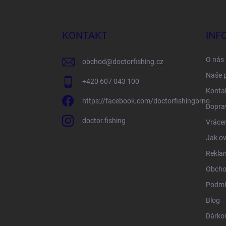
á
p
a
KONTAKT
INF
t
í
O nás
obchod
@
doctorfishing.cz
Naše 
+420 607 043 100
Konta
https://facebook.com/doctorfishingbrno
Doprav
doctor.fishing
Vrácen
Jak ov
Rekla
Obcho
Podmí
Blog
Dárko