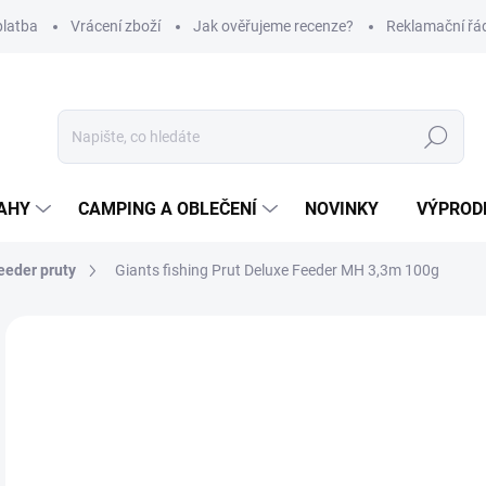
platba
Vrácení zboží
Jak ověřujeme recenze?
Reklamační řá
Hledat
AHY
CAMPING A OBLEČENÍ
NOVINKY
VÝPROD
eeder pruty
Giants fishing Prut Deluxe Feeder MH 3,3m 100g
Neohodnoceno
Podrobnosti hodnocení
ZNAČKA
1 
Měr
SK
cena