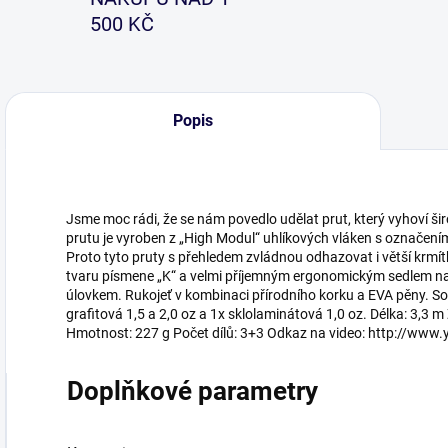
500 KČ
Popis
Jsme moc rádi, že se nám povedlo udělat prut, který vyhoví ši
prutu je vyroben z „High Modul“ uhlíkových vláken s označení
Proto tyto pruty s přehledem zvládnou odhazovat i větší krmít
tvaru písmene „K“ a velmi příjemným ergonomickým sedlem navi
úlovkem. Rukojeť v kombinaci přírodního korku a EVA pěny. S
grafitová 1,5 a 2,0 oz a 1x sklolaminátová 1,0 oz. Délka: 3,3 
Hmotnost: 227 g Počet dílů: 3+3 Odkaz na video: http://w
Doplňkové parametry