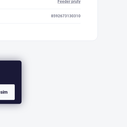
Feeder pruty
8592673130310
asím