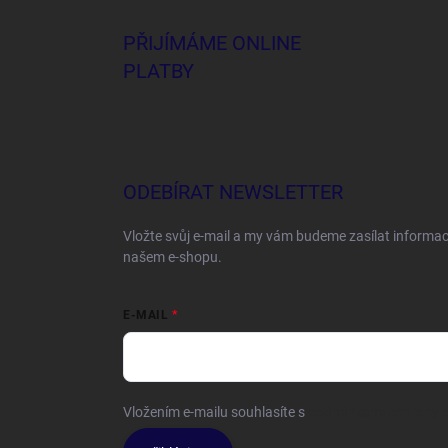
PŘIJÍMÁME ONLINE
PLATBY
ODEBÍRAT NEWSLETTER
Vložte svůj e-mail a my vám budeme zasílat informa
našem e-shopu.
E-MAIL
Vložením e-mailu souhlasíte s
podmínkami ochrany o