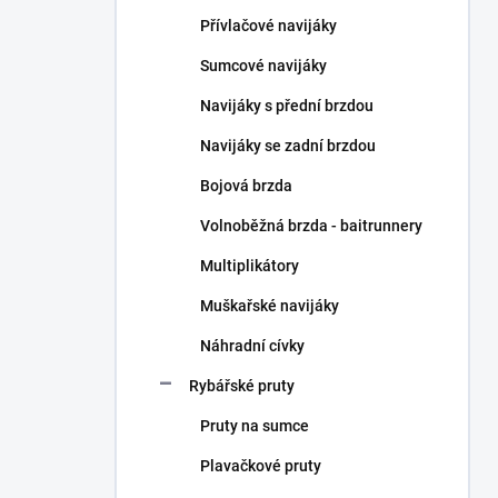
n
Přívlačové navijáky
í
p
Sumcové navijáky
a
n
Navijáky s přední brzdou
e
Navijáky se zadní brzdou
l
Bojová brzda
Volnoběžná brzda - baitrunnery
Multiplikátory
Muškařské navijáky
Náhradní cívky
Rybářské pruty
Pruty na sumce
Plavačkové pruty