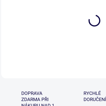
Zcel
vyv
mod
tenk
při 
DETA
DOPRAVA
RYCHLÉ
ZDARMA PŘI
DORUČENÍ
NÁKUPU NAD 1