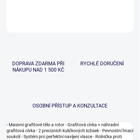
DETAILNÍ INFORMACE
ZEPTAT SE
HLÍDAT
DOPRAVA ZDARMA PŘI
RYCHLÉ DORUČENÍ
NÁKUPU NAD 1 500 KČ
OSOBNÍ PŘÍSTUP A KONZULTACE
- Masivní grafitové tělo a rotor - Grafitová cívka + náhradní
grafitová cívka - 2 precizních kuličkových ložisek - Pevnostní hnací
soukolí - Systém pro perfektní navíjení vlasce - Rolnička proti