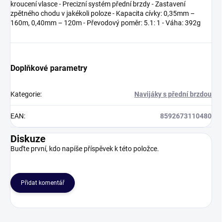
kroucení vlasce - Precizní systém přední brzdy - Zastavení
zpětného chodu v jakékoli poloze - Kapacita cívky: 0,35mm –
160m, 0,40mm – 120m - Převodový poměr: 5.1: 1 - Váha: 392g
Doplňkové parametry
Kategorie
:
Navijáky s přední brzdou
EAN
:
8592673110480
Diskuze
Buďte první, kdo napíše příspěvek k této položce.
Přidat komentář