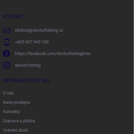
a
t
í
KONTAKT
obchod
@
doctorfishing.cz
+420 607 043 100
https://facebook.com/doctorfishingbrno
doctor.fishing
INFORMACE PRO VÁS
O nás
Naše prodejna
Kontakty
Doprava a platba
Vrácení zboží