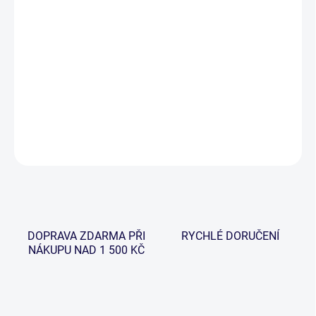
−
+
Přidat do košíku
Robustní velkokapacitní naviják s přední brzdou, který je moderní
konstrukce. Nyní zaváděcí akce s náhradní odhozovou cívkou
ZDARMA!
DETAILNÍ INFORMACE
ZEPTAT SE
HLÍDAT
DOPRAVA ZDARMA PŘI
RYCHLÉ DORUČENÍ
NÁKUPU NAD 1 500 KČ