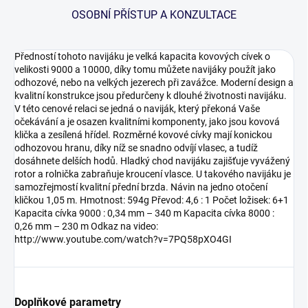
OSOBNÍ PŘÍSTUP A KONZULTACE
Předností tohoto navijáku je velká kapacita kovových cívek o
velikosti 9000 a 10000, díky tomu můžete navijáky použít jako
odhozové, nebo na velkých jezerech při zavážce. Moderní design a
kvalitní konstrukce jsou předurčeny k dlouhé životnosti navijáku.
V této cenové relaci se jedná o naviják, který překoná Vaše
očekávání a je osazen kvalitními komponenty, jako jsou kovová
klička a zesílená hřídel. Rozměrné kovové cívky mají konickou
odhozovou hranu, díky níž se snadno odvíjí vlasec, a tudíž
dosáhnete delších hodů. Hladký chod navijáku zajišťuje vyvážený
rotor a rolnička zabraňuje kroucení vlasce. U takového navijáku je
samozřejmostí kvalitní přední brzda. Návin na jedno otočení
kličkou 1,05 m. Hmotnost: 594g Převod: 4,6 : 1 Počet ložisek: 6+1
Kapacita cívka 9000 : 0,34 mm – 340 m Kapacita cívka 8000 :
0,26 mm – 230 m Odkaz na video:
http://www.youtube.com/watch?v=7PQ58pXO4GI
Doplňkové parametry