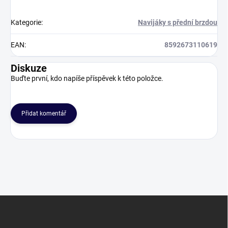
Kategorie
:
Navijáky s přední brzdou
EAN
:
8592673110619
Diskuze
Buďte první, kdo napíše příspěvek k této položce.
Přidat komentář
Z
á
p