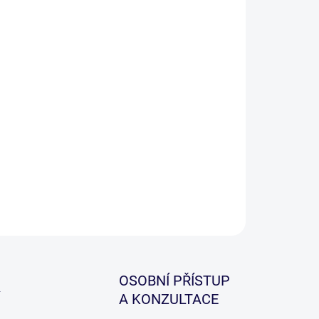
iják Gaube Feeder FD je moderní konstrukce, který
vé cenové kategorii překvapí ultra lehkým chodem.
ně nastavitelná a účinná přední mikro brzda.
cký tvar odlehčené kovové cívky, na kterou se vejde
imální množství vlasce.
ILNÍ INFORMACE
ZEPTAT SE
HLÍDAT
OSOBNÍ PŘÍSTUP
A KONZULTACE