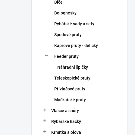
Biče
Bolognesky
Rybářské sady a sety
Spodové pruty
Kaprové pruty - děličky
Feeder pruty
Náhradní špičky
Teleskopické pruty
Přívlačové pruty
Muškařské pruty
Vlasce a šňůry
Rybářské háčky
Krmítka a olova