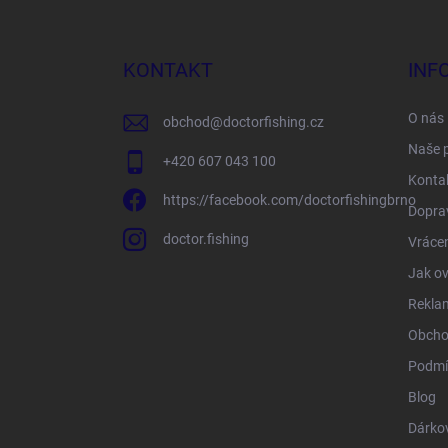
á
p
a
KONTAKT
INF
t
í
O nás
obchod
@
doctorfishing.cz
Naše 
+420 607 043 100
Konta
https://facebook.com/doctorfishingbrno
Doprav
doctor.fishing
Vrácen
Jak ov
Rekla
Obcho
Podmí
Blog
Dárko