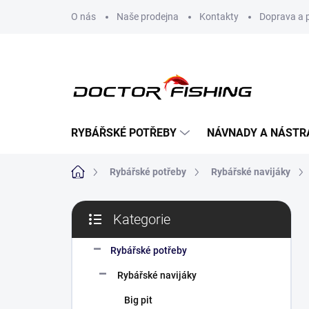
Přejít
O nás
Naše prodejna
Kontakty
Doprava a 
na
obsah
RYBÁŘSKÉ POTŘEBY
NÁVNADY A NÁSTR
Domů
Rybářské potřeby
Rybářské navijáky
P
Kategorie
o
Přeskočit
s
kategorie
t
Rybářské potřeby
r
Rybářské navijáky
a
n
Big pit