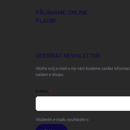
PŘIJÍMÁME ONLINE
PLATBY
ODEBÍRAT NEWSLETTER
Vložte svůj e-mail a my vám budeme zasílat informa
našem e-shopu.
E-MAIL
Vložením e-mailu souhlasíte s
podmínkami ochrany o