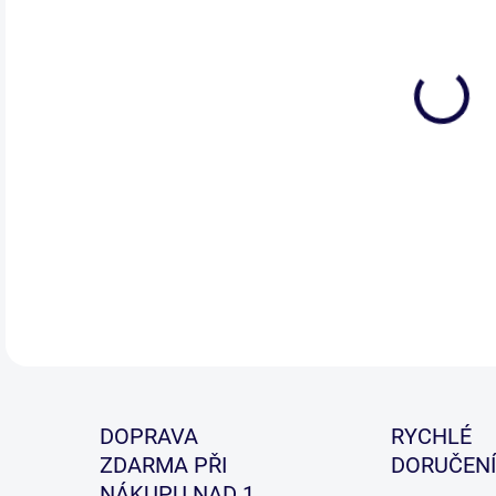
Nav
ve s
Jem
Koni
opt
DETA
DOPRAVA
RYCHLÉ
ZDARMA PŘI
DORUČENÍ
NÁKUPU NAD 1