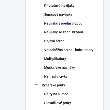
n
Přívlačové navijáky
í
p
Sumcové navijáky
a
n
Navijáky s přední brzdou
e
Navijáky se zadní brzdou
l
Bojová brzda
Volnoběžná brzda - baitrunnery
Multiplikátory
Muškařské navijáky
Náhradní cívky
Rybářské pruty
Pruty na sumce
Plavačkové pruty