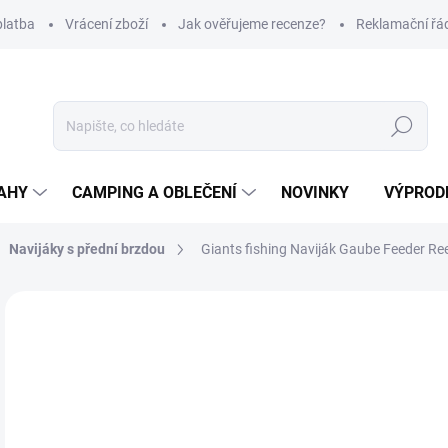
platba
Vrácení zboží
Jak ověřujeme recenze?
Reklamační řá
Hledat
AHY
CAMPING A OBLEČENÍ
NOVINKY
VÝPROD
Navijáky s přední brzdou
Giants fishing Naviják Gaube Feeder Re
Neohodnoceno
Podrobnosti hodnocení
ZNAČKA
7
Měr
NA
cena