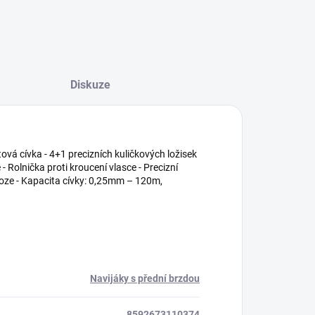
Diskuze
tová cívka - 4+1 precizních kuličkových ložisek
 - Rolnička proti kroucení vlasce - Precizní
loze - Kapacita cívky: 0,25mm – 120m,
Navijáky s přední brzdou
8592673110374