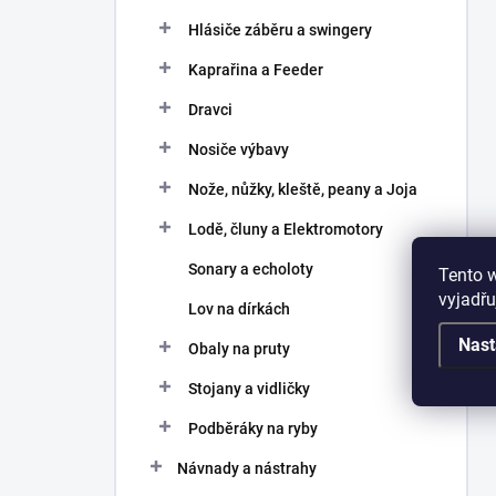
Hlásiče záběru a swingery
Kaprařina a Feeder
Dravci
Nosiče výbavy
Nože, nůžky, kleště, peany a Joja
Lodě, čluny a Elektromotory
Sonary a echoloty
Tento 
vyjadřu
Lov na dírkách
Nast
Obaly na pruty
Stojany a vidličky
Podběráky na ryby
Návnady a nástrahy