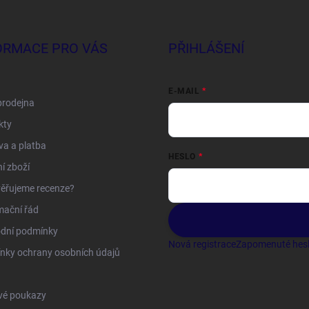
ORMACE PRO VÁS
PŘIHLÁŠENÍ
E-MAIL
prodejna
kty
a a platba
HESLO
í zboží
ěřujeme recenze?
mační řád
dní podmínky
Nová registrace
Zapomenuté hes
nky ochrany osobních údajů
vé poukazy