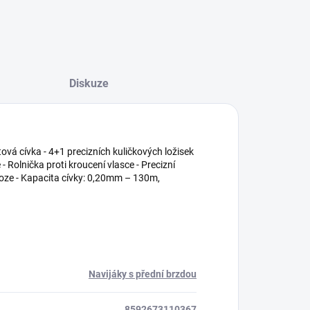
Diskuze
tová cívka - 4+1 precizních kuličkových ložisek
 - Rolnička proti kroucení vlasce - Precizní
loze - Kapacita cívky: 0,20mm – 130m,
Navijáky s přední brzdou
8592673110367