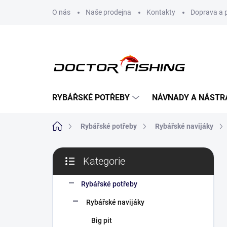
Přejít
O nás
Naše prodejna
Kontakty
Doprava a 
na
obsah
RYBÁŘSKÉ POTŘEBY
NÁVNADY A NÁSTR
Domů
Rybářské potřeby
Rybářské navijáky
P
Kategorie
o
Přeskočit
s
kategorie
t
Rybářské potřeby
r
Rybářské navijáky
a
n
Big pit