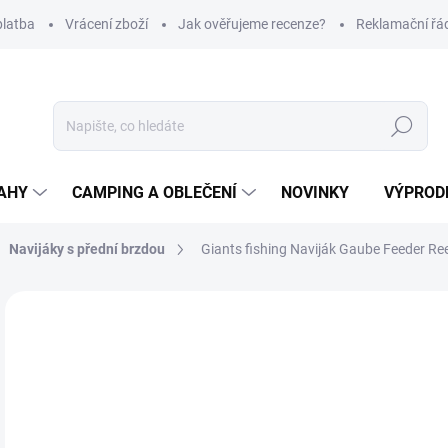
platba
Vrácení zboží
Jak ověřujeme recenze?
Reklamační řá
Hledat
AHY
CAMPING A OBLEČENÍ
NOVINKY
VÝPROD
Navijáky s přední brzdou
Giants fishing Naviják Gaube Feeder Re
Neohodnoceno
Podrobnosti hodnocení
ZNAČKA
7
Měr
SK
cena