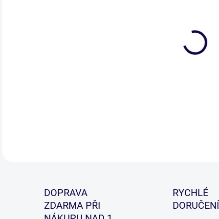
Nav
ve s
Jem
Koni
opt
DETA
DOPRAVA
RYCHLÉ
ZDARMA PŘI
DORUČENÍ
NÁKUPU NAD 1