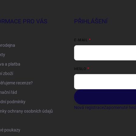
ORMACE PRO VÁS
PŘIHLÁŠENÍ
E-MAIL
prodejna
kty
a a platba
HESLO
í zboží
ěřujeme recenze?
mační řád
dní podmínky
Nová registrace
Zapomenuté hes
nky ochrany osobních údajů
vé poukazy