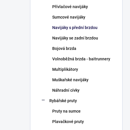
n
Přívlačové navijáky
í
p
Sumcové navijáky
a
n
Navijáky s přední brzdou
e
Navijáky se zadní brzdou
l
Bojová brzda
Volnoběžná brzda - baitrunnery
Multiplikátory
Muškařské navijáky
Náhradní cívky
Rybářské pruty
Pruty na sumce
Plavačkové pruty