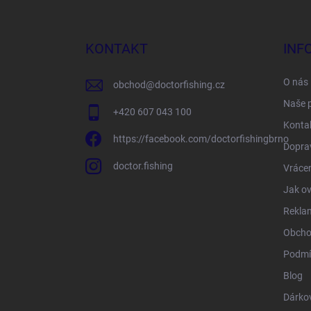
á
p
a
KONTAKT
INF
t
í
O nás
obchod
@
doctorfishing.cz
Naše 
+420 607 043 100
Konta
https://facebook.com/doctorfishingbrno
Doprav
doctor.fishing
Vrácen
Jak ov
Rekla
Obcho
Podmí
Blog
Dárko