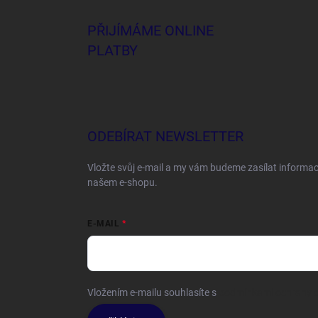
PŘIJÍMÁME ONLINE
PLATBY
ODEBÍRAT NEWSLETTER
Vložte svůj e-mail a my vám budeme zasílat informa
našem e-shopu.
E-MAIL
Vložením e-mailu souhlasíte s
podmínkami ochrany o