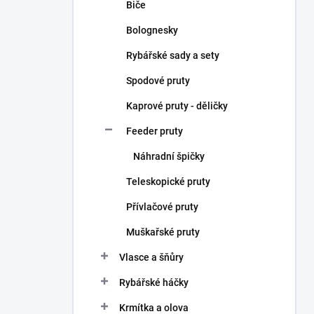
Biče
Bolognesky
Rybářské sady a sety
Spodové pruty
Kaprové pruty - děličky
Feeder pruty
Náhradní špičky
Teleskopické pruty
Přívlačové pruty
Muškařské pruty
Vlasce a šňůry
Rybářské háčky
Krmítka a olova