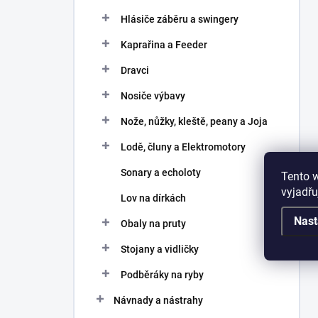
Hlásiče záběru a swingery
Kaprařina a Feeder
Dravci
Nosiče výbavy
Nože, nůžky, kleště, peany a Joja
Lodě, čluny a Elektromotory
Sonary a echoloty
Tento 
vyjadřu
Lov na dírkách
Nast
Obaly na pruty
Stojany a vidličky
Podběráky na ryby
Návnady a nástrahy