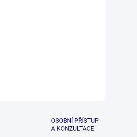
−
+
Přidat do košíku
iják Gaube Feeder FD je moderní konstrukce, který
vé cenové kategorii překvapí ultra lehkým chodem.
ně nastavitelná a účinná přední mikro brzda.
cký tvar odlehčené kovové cívky, na kterou se vejde
imální množství vlasce.
ILNÍ INFORMACE
ZEPTAT SE
HLÍDAT
OSOBNÍ PŘÍSTUP
A KONZULTACE