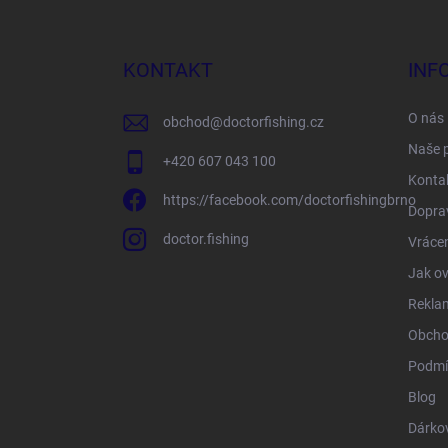
á
p
a
KONTAKT
INF
t
í
O nás
obchod
@
doctorfishing.cz
Naše 
+420 607 043 100
Konta
https://facebook.com/doctorfishingbrno
Doprav
doctor.fishing
Vrácen
Jak ov
Rekla
Obcho
Podmí
Blog
Dárko