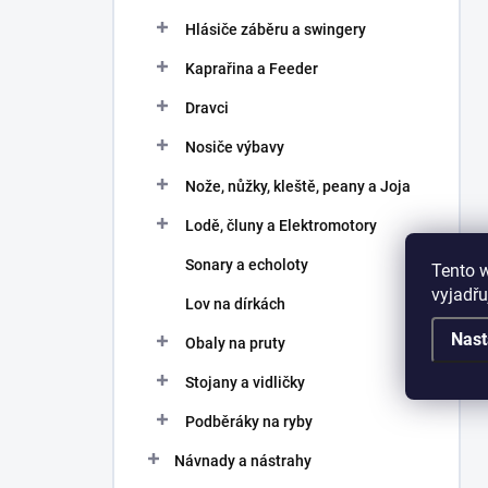
Hlásiče záběru a swingery
Kaprařina a Feeder
Dravci
Nosiče výbavy
Nože, nůžky, kleště, peany a Joja
Lodě, čluny a Elektromotory
Sonary a echoloty
Tento 
vyjadřu
Lov na dírkách
Nast
Obaly na pruty
Stojany a vidličky
Podběráky na ryby
Návnady a nástrahy