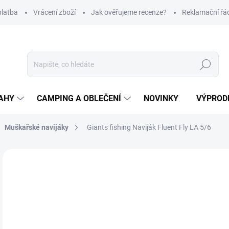
platba
Vrácení zboží
Jak ověřujeme recenze?
Reklamační řá
Hledat
AHY
CAMPING A OBLEČENÍ
NOVINKY
VÝPROD
Muškařské navijáky
Giants fishing Naviják Fluent Fly LA 5/6
Neohodnoceno
Podrobnosti hodnocení
ZNAČKA
8
Měr
NA
cena