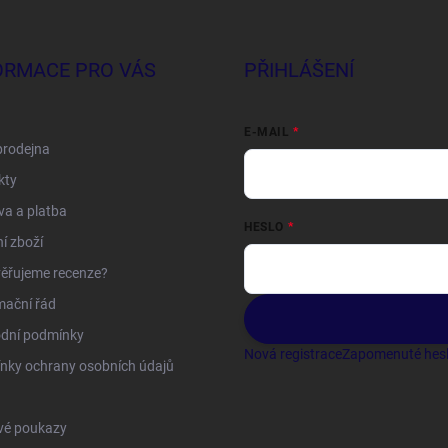
ORMACE PRO VÁS
PŘIHLÁŠENÍ
E-MAIL
prodejna
kty
a a platba
HESLO
í zboží
ěřujeme recenze?
mační řád
dní podmínky
Nová registrace
Zapomenuté hes
nky ochrany osobních údajů
vé poukazy