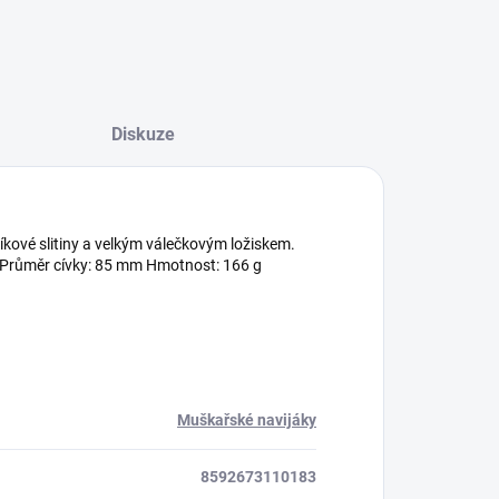
Diskuze
níkové slitiny a velkým válečkovým ložiskem.
mm Průměr cívky: 85 mm Hmotnost: 166 g
Muškařské navijáky
8592673110183