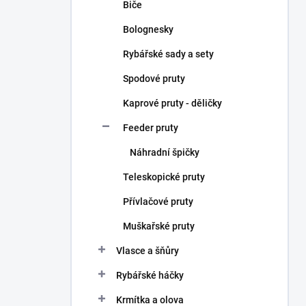
Biče
Bolognesky
Rybářské sady a sety
Spodové pruty
Kaprové pruty - děličky
Feeder pruty
Náhradní špičky
Teleskopické pruty
Přívlačové pruty
Muškařské pruty
Vlasce a šňůry
Rybářské háčky
Krmítka a olova