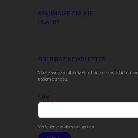
PŘIJÍMÁME ONLINE
PLATBY
ODEBÍRAT NEWSLETTER
Vložte svůj e-mail a my vám budeme zasílat informa
našem e-shopu.
E-MAIL
Vložením e-mailu souhlasíte s
podmínkami ochrany o