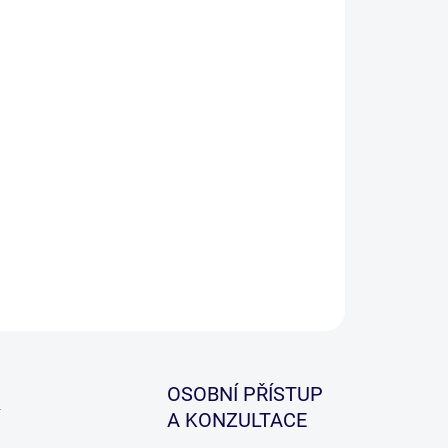
o naviják je vyroben z kovové slitiny, který v sobě
uje skvělý poměr kvality a ceny.
ILNÍ INFORMACE
ZEPTAT SE
HLÍDAT
OSOBNÍ PŘÍSTUP
A KONZULTACE