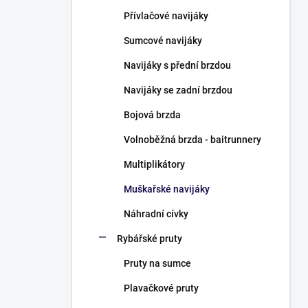
n
Přívlačové navijáky
í
p
Sumcové navijáky
a
n
Navijáky s přední brzdou
e
Navijáky se zadní brzdou
l
Bojová brzda
Volnoběžná brzda - baitrunnery
Multiplikátory
Muškařské navijáky
Náhradní cívky
Rybářské pruty
Pruty na sumce
Plavačkové pruty