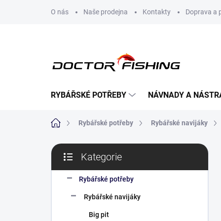
Přejít
O nás
Naše prodejna
Kontakty
Doprava a 
na
obsah
RYBÁŘSKÉ POTŘEBY
NÁVNADY A NÁSTR
Domů
Rybářské potřeby
Rybářské navijáky
P
Kategorie
o
Přeskočit
s
kategorie
t
Rybářské potřeby
r
Rybářské navijáky
a
n
Big pit