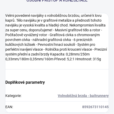
OSOBNÍ PŘÍSTUP A KONZULTACE
Velmi povedené navijáky s volnoběžnou brzdou, určené k lovu
kaprů. Tělo navijáku je v grafitové metalíze a předností tohoto
navijáku je vysoká kvalita a hladký chod. Nekompromisní kvalita
za super cenu, doporučujeme! - Masivní grafitové tělo a rotor -
Počítačově vyvážený rotor - Grafitová cívka s chromovaným
povrchem cívka - náhradní grafitová cívka - 6 precizních
kuličkových ložisek - Pevnostní hnací soukolí - Systém pro
perfektní navíjení vlasce - Rolnička proti kroucení vlasce - Precizní
systém přední a zadní brzdy Kapacita: 0,28mm/250m
0,33mm/180m 0,35mm/160m Převod: 5,2:1 Hmotnost: 315g
Doplňkové parametry
Kategorie
:
Volnoběžná brzda - baitrunnery
EAN
:
8592673110145