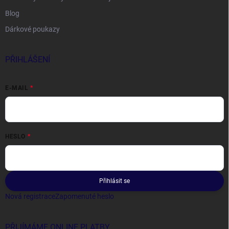
Blog
Dárkové poukazy
PŘIHLÁŠENÍ
E-MAIL
HESLO
Přihlásit se
Nová registrace
Zapomenuté heslo
PŘIJÍMÁME ONLINE PLATBY