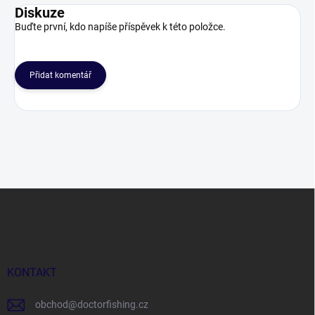
Diskuze
Buďte první, kdo napíše příspěvek k této položce.
Přidat komentář
Z
á
p
a
t
í
KONTAKT
obchod
@
doctorfishing.cz