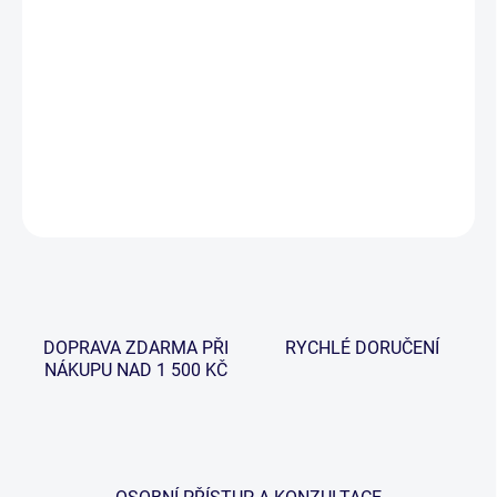
−
+
Přidat do košíku
Ke každému zakoupenému navijáku obdržíte jako bonus od nás
druhý stejný typ navijáku ZDARMA! Akční top cena!
DETAILNÍ INFORMACE
ZEPTAT SE
HLÍDAT
DOPRAVA ZDARMA PŘI
RYCHLÉ DORUČENÍ
NÁKUPU NAD 1 500 KČ