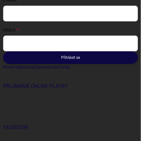
E-MAIL
HESLO
Přihlásit se
Nová registrace
Zapomenuté heslo
PŘIJÍMÁME ONLINE PLATBY
FACEBOOK