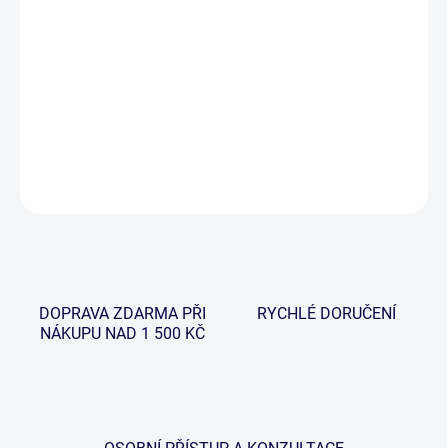
−
+
Přidat do košíku
Menší 2g výměnná závažíčka, která jsou vhodná k našim
řetízkovým indikátorům řady Deluxe a Gaube.
DETAILNÍ INFORMACE
ZEPTAT SE
HLÍDAT
DOPRAVA ZDARMA PŘI
RYCHLÉ DORUČENÍ
NÁKUPU NAD 1 500 KČ