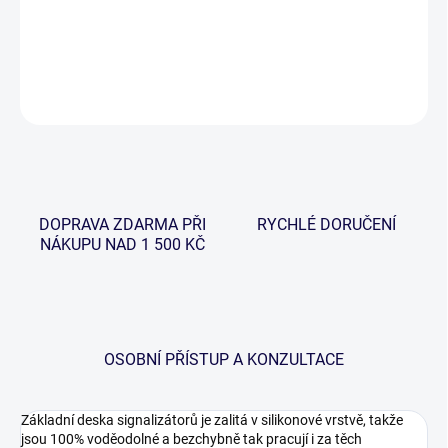
spolehlivou elektronikou. Prostě se na ně můžete spolehnout.
DETAILNÍ INFORMACE
ZEPTAT SE
HLÍDAT
DOPRAVA ZDARMA PŘI
RYCHLÉ DORUČENÍ
NÁKUPU NAD 1 500 KČ
OSOBNÍ PŘÍSTUP A KONZULTACE
Základní deska signalizátorů je zalitá v silikonové vrstvě, takže
jsou 100% voděodolné a bezchybně tak pracují i za těch