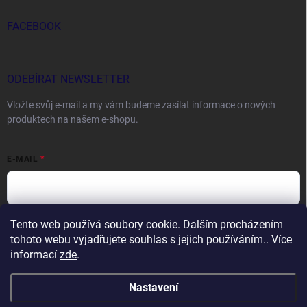
FACEBOOK
ODEBÍRAT NEWSLETTER
Vložte svůj e-mail a my vám budeme zasílat informace o nových
produktech na našem e-shopu.
E-MAIL
Tento web používá soubory cookie. Dalším procházením
Vložením e-mailu souhlasíte s
podmínkami ochrany osobních údajů
tohoto webu vyjadřujete souhlas s jejich používáním.. Více
Přihlásit se
informací
zde
.
Nastavení