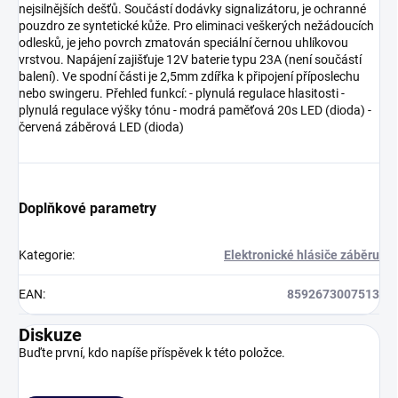
nejsilnějších dešťů. Součástí dodávky signalizátoru, je ochranné
pouzdro ze syntetické kůže. Pro eliminaci veškerých nežádoucích
odlesků, je jeho povrch zmatován speciální černou uhlíkovou
vrstvou. Napájení zajišťuje 12V baterie typu 23A (není součástí
balení). Ve spodní části je 2,5mm zdířka k připojení příposlechu
nebo swingeru. Přehled funkcí: - plynulá regulace hlasitosti -
plynulá regulace výšky tónu - modrá paměťová 20s LED (dioda) -
červená záběrová LED (dioda)
Doplňkové parametry
Kategorie
:
Elektronické hlásiče záběru
EAN
:
8592673007513
Diskuze
Buďte první, kdo napíše příspěvek k této položce.