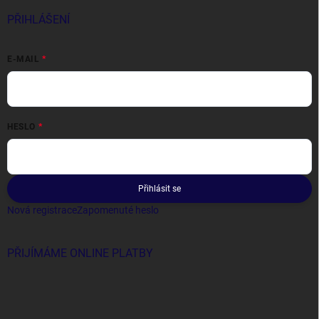
PŘIHLÁŠENÍ
E-MAIL
HESLO
Přihlásit se
Nová registrace
Zapomenuté heslo
PŘIJÍMÁME ONLINE PLATBY