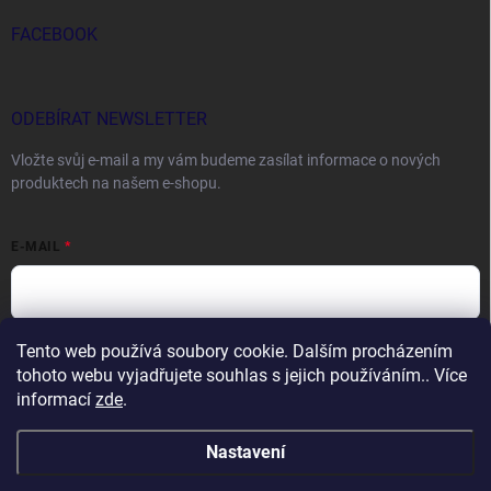
FACEBOOK
ODEBÍRAT NEWSLETTER
Vložte svůj e-mail a my vám budeme zasílat informace o nových
produktech na našem e-shopu.
E-MAIL
Tento web používá soubory cookie. Dalším procházením
Vložením e-mailu souhlasíte s
podmínkami ochrany osobních údajů
tohoto webu vyjadřujete souhlas s jejich používáním.. Více
Přihlásit se
informací
zde
.
Nastavení