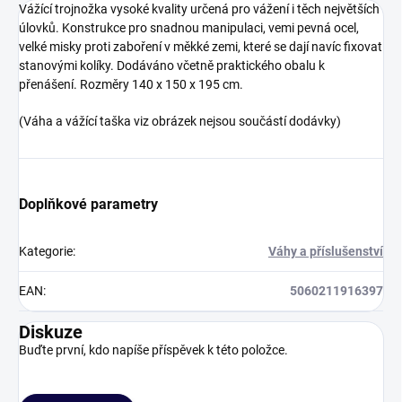
Vážící trojnožka vysoké kvality určená pro vážení i těch největších
úlovků. Konstrukce pro snadnou manipulaci, vemi pevná ocel,
velké misky proti zaboření v měkké zemi, které se dají navíc fixovat
stanovými kolíky. Dodáváno včetně praktického obalu k
přenášení. Rozměry 140 x 150 x 195 cm.
(Váha a vážící taška viz obrázek nejsou součástí dodávky)
Doplňkové parametry
Kategorie
:
Váhy a příslušenství
EAN
:
5060211916397
Diskuze
Buďte první, kdo napíše příspěvek k této položce.