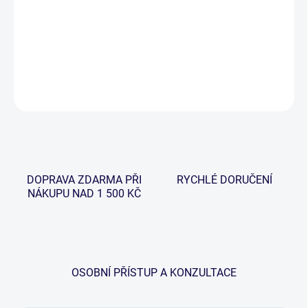
−
+
Přidat do košíku
DETAILNÍ INFORMACE
ZEPTAT SE
HLÍDAT
DOPRAVA ZDARMA PŘI
RYCHLÉ DORUČENÍ
NÁKUPU NAD 1 500 KČ
OSOBNÍ PŘÍSTUP A KONZULTACE