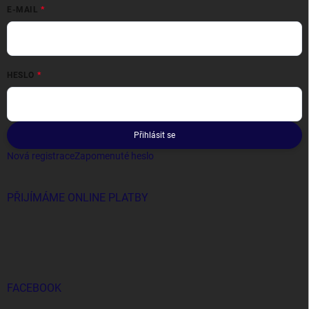
E-MAIL
HESLO
Přihlásit se
Nová registrace
Zapomenuté heslo
PŘIJÍMÁME ONLINE PLATBY
FACEBOOK