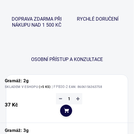
DOPRAVA ZDARMA PŘI
RYCHLÉ DORUČENÍ
NÁKUPU NAD 1 500 KČ
OSOBNÍ PŘÍSTUP A KONZULTACE
Gramáž: 2g
| FPB30-2
SKLADEM V ESHOPU
(>5 KS)
EAN:
8606156363758
−
+
37 Kč
Do košíku
Gramáž: 3g