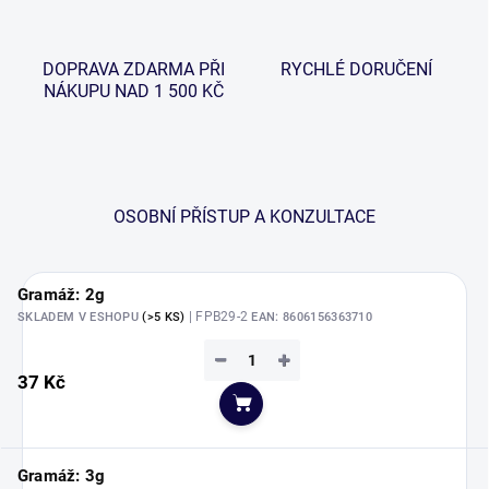
DOPRAVA ZDARMA PŘI
RYCHLÉ DORUČENÍ
NÁKUPU NAD 1 500 KČ
OSOBNÍ PŘÍSTUP A KONZULTACE
Gramáž: 2g
| FPB29-2
SKLADEM V ESHOPU
(>5 KS)
EAN:
8606156363710
−
+
37 Kč
Do košíku
Gramáž: 3g