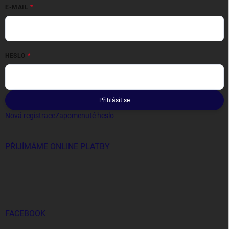
E-MAIL
HESLO
Přihlásit se
Nová registrace
Zapomenuté heslo
PŘIJÍMÁME ONLINE PLATBY
FACEBOOK