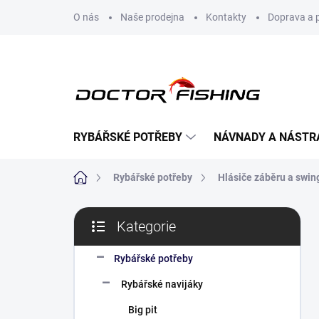
Přejít
O nás
Naše prodejna
Kontakty
Doprava a 
na
obsah
RYBÁŘSKÉ POTŘEBY
NÁVNADY A NÁSTR
Domů
Rybářské potřeby
Hlásiče záběru a swin
P
Kategorie
o
Přeskočit
s
kategorie
t
Rybářské potřeby
r
Rybářské navijáky
a
n
Big pit