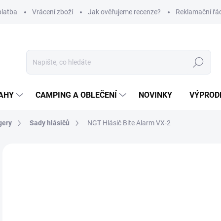
platba
Vrácení zboží
Jak ověřujeme recenze?
Reklamační řá
Hledat
AHY
CAMPING A OBLEČENÍ
NOVINKY
VÝPROD
gery
Sady hlásičů
NGT Hlásič Bite Alarm VX-2
Neohodnoceno
Podrobnosti hodnocení
ZNAČKA
2
Měr
SK
cena