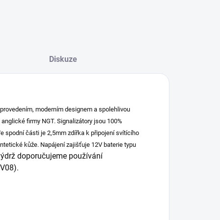
Diskuze
ním provedením, moderním designem a spolehlivou
d anglické firmy NGT. Signalizátory jsou 100%
e spodní části je 2,5mm zdířka k připojení svítícího
tetické kůže. Napájení zajišťuje 12V baterie typu
 výdrž doporučujeme používání
RV08).