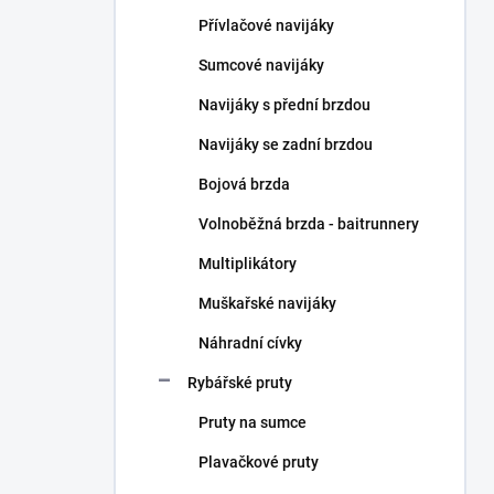
n
Přívlačové navijáky
í
p
Sumcové navijáky
a
n
Navijáky s přední brzdou
e
Navijáky se zadní brzdou
l
Bojová brzda
Volnoběžná brzda - baitrunnery
Multiplikátory
Muškařské navijáky
Náhradní cívky
Rybářské pruty
Pruty na sumce
Plavačkové pruty