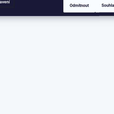
avení
Odmítnout
Souhl