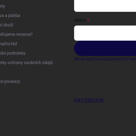
kty
a a platba
HESLO
í zboží
ěřujeme recenze?
mační řád
dní podmínky
Nová registrace
Zapomenuté hes
nky ochrany osobních údajů
vé poukazy
FACEBOOK