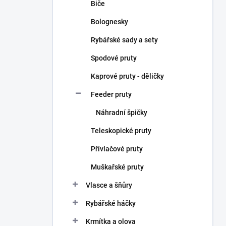
Biče
Bolognesky
Rybářské sady a sety
Spodové pruty
Kaprové pruty - děličky
Feeder pruty
Náhradní špičky
Teleskopické pruty
Přívlačové pruty
Muškařské pruty
Vlasce a šňůry
Rybářské háčky
Krmítka a olova