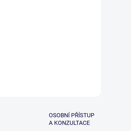
−
+
Přidat do košíku
ILNÍ INFORMACE
ZEPTAT SE
HLÍDAT
OSOBNÍ PŘÍSTUP
A KONZULTACE