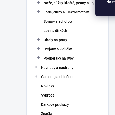
Nast
Nože, nůžky, kleště, peany a Joja
Lodě, čluny a Elektromotory
Sonary a echoloty
Lov na dírkách
Obaly na pruty
Stojany a vidličky
Podběráky na ryby
Návnady a nástrahy
Camping a oblečení
Novinky
Výprodej
Dárkové poukazy
Značky