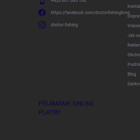
+420 607 043 100
Konta
https://facebook.com/doctorfishingbrno
Doprav
doctor.fishing
Vrácen
Jak ov
Rekla
Obcho
Podmí
Blog
Dárko
PŘIJÍMÁME ONLINE
PLATBY