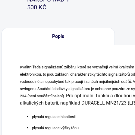
500 KČ
Popis
Kvalitní řada signalizátorů záběru, které se vyznačují velmi kvalit
elektronikou, to jsou základní charakteristiky těchto signalizátorů o
voděodolné a nepochybně tak pracují i za těch nejsilnějších dešťů. V
swingeru. Součástí dodávky signalizátoru je ochranné pouzdro ze syn
Pro optimální funkci a dlouhou
23A (není součástí balení).
alkalických baterií, například DURACELL MN21/23 (L
plynulá regulace hlasitosti
plynulá regulace výšky tónu