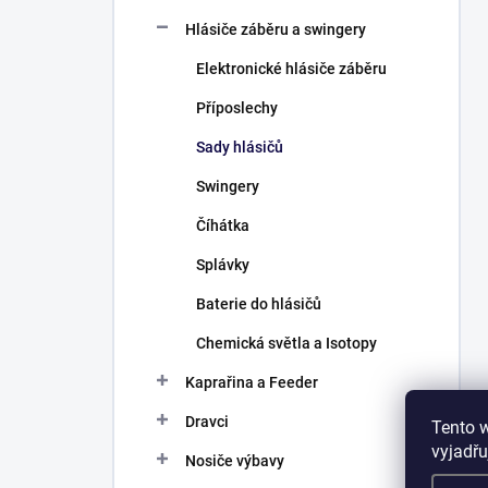
Hlásiče záběru a swingery
Elektronické hlásiče záběru
Příposlechy
Sady hlásičů
Swingery
Číhátka
Splávky
Baterie do hlásičů
Chemická světla a Isotopy
Kaprařina a Feeder
Dravci
Tento 
vyjadřu
Nosiče výbavy