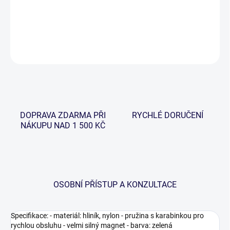
rychlost použití.
DETAILNÍ INFORMACE
ZEPTAT SE
HLÍDAT
DOPRAVA ZDARMA PŘI
RYCHLÉ DORUČENÍ
NÁKUPU NAD 1 500 KČ
OSOBNÍ PŘÍSTUP A KONZULTACE
Specifikace: - materiál: hliník, nylon - pružina s karabinkou pro
rychlou obsluhu - velmi silný magnet - barva: zelená