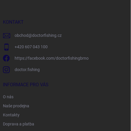
p
a
t
í
KONTAKT
obchod
@
doctorfishing.cz
+420 607 043 100
https://facebook.com/doctorfishingbrno
doctor.fishing
INFORMACE PRO VÁS
O nás
Naše prodejna
Kontakty
Doprava a platba