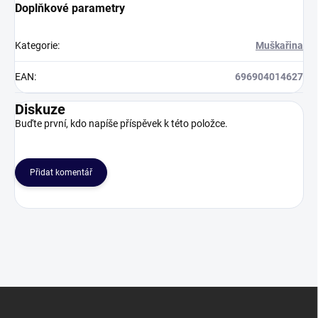
Doplňkové parametry
Kategorie
:
Muškařina
EAN
:
696904014627
Diskuze
Buďte první, kdo napíše příspěvek k této položce.
Přidat komentář
Z
á