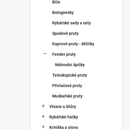
Biče
Bolognesky
Rybářské sady a sety
Spodové pruty
Kaprové pruty - děličky
Feeder pruty
Náhradní špičky
Teleskopické pruty
Přívlačové pruty
Muškařské pruty
Vlasce a šňůry
Rybářské háčky
Krmítka a olova