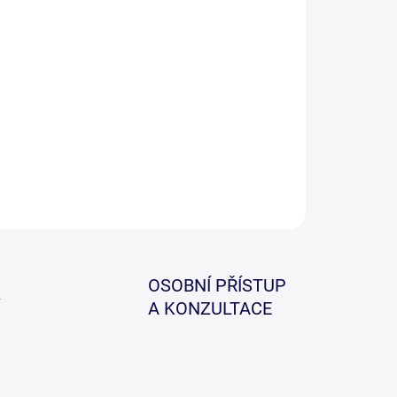
−
+
Přidat do košíku
o z nejdůležitějších nářadí, které je potřeba mít
e po ruce. To je nové cvakátko v zeleném designu
y XBC.
ILNÍ INFORMACE
ZEPTAT SE
HLÍDAT
OSOBNÍ PŘÍSTUP
A KONZULTACE