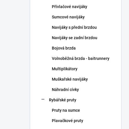
n
Přívlačové navijáky
í
p
Sumcové navijáky
a
n
Navijáky s přední brzdou
e
Navijáky se zadní brzdou
l
Bojová brzda
Volnoběžná brzda - baitrunnery
Multiplikátory
Muškařské navijáky
Náhradní cívky
Rybářské pruty
Pruty na sumce
Plavačkové pruty