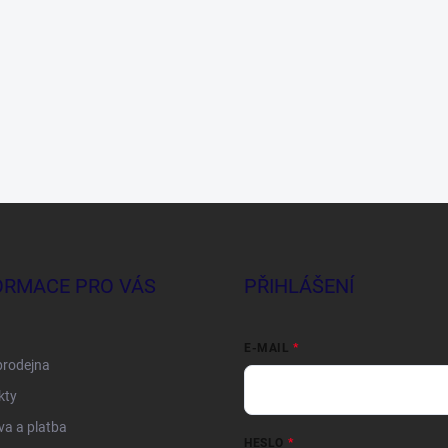
ORMACE PRO VÁS
PŘIHLÁŠENÍ
E-MAIL
prodejna
kty
a a platba
HESLO