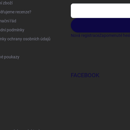
í zboží
ěřujeme recenze?
mační řád
dní podmínky
Nová registrace
Zapomenuté hes
nky ochrany osobních údajů
vé poukazy
FACEBOOK