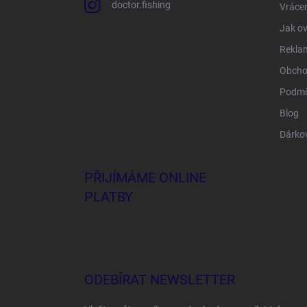
doctor.fishing
Vrácen
Jak ov
Rekla
Obcho
Podmí
Blog
Dárko
PŘIJÍMÁME ONLINE
PLATBY
ODEBÍRAT NEWSLETTER