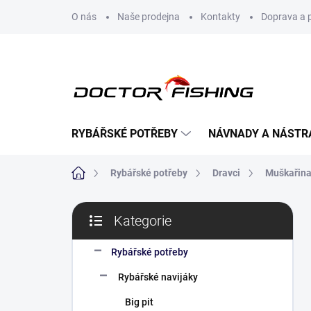
Přejít
O nás
Naše prodejna
Kontakty
Doprava a 
na
obsah
RYBÁŘSKÉ POTŘEBY
NÁVNADY A NÁSTR
Domů
Rybářské potřeby
Dravci
Muškařin
P
Kategorie
o
Přeskočit
s
kategorie
t
Rybářské potřeby
r
Rybářské navijáky
a
n
Big pit