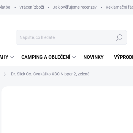
platba
Vrácení zboží
Jak ověřujeme recenze?
Reklamační řá
Hledat
AHY
CAMPING A OBLEČENÍ
NOVINKY
VÝPROD
a
Dr. Slick Co. Cvakátko XBC Nipper 2, zelené
Neohodnoceno
Podrobnosti hodnocení
ZNAČKA
1
Měr
SK
cena