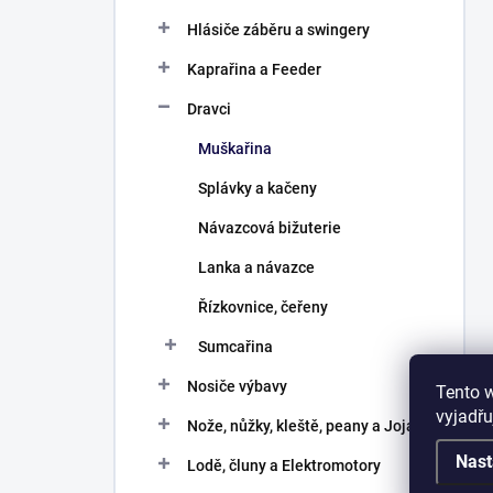
Hlásiče záběru a swingery
Kaprařina a Feeder
Dravci
Muškařina
Splávky a kačeny
Návazcová bižuterie
Lanka a návazce
Řízkovnice, čeřeny
Sumcařina
Nosiče výbavy
Tento 
vyjadřu
Nože, nůžky, kleště, peany a Joja
Nast
Lodě, čluny a Elektromotory