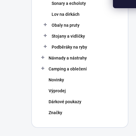
Sonary a echoloty
Lov na dírkách
Obaly na pruty
Stojany a vidličky
Podběráky na ryby
Návnady a nástrahy
Camping a oblečení
Novinky
Výprodej
Dárkové poukazy
Značky