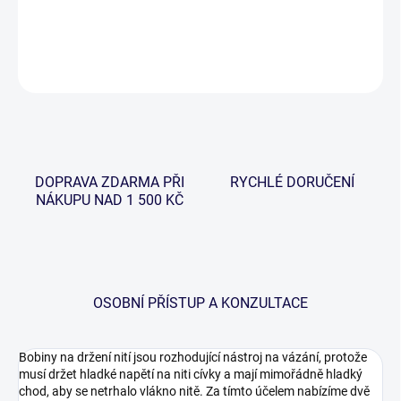
DETAILNÍ INFORMACE
ZEPTAT SE
HLÍDAT
DOPRAVA ZDARMA PŘI
RYCHLÉ DORUČENÍ
NÁKUPU NAD 1 500 KČ
OSOBNÍ PŘÍSTUP A KONZULTACE
Bobiny na držení nití jsou rozhodující nástroj na vázání, protože
musí držet hladké napětí na niti cívky a mají mimořádně hladký
chod, aby se netrhalo vlákno nitě. Za tímto účelem nabízíme dvě