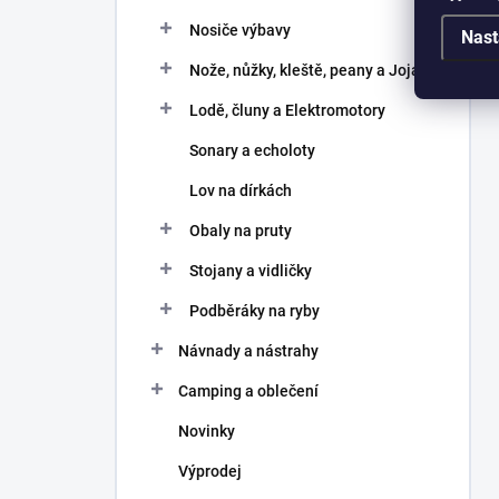
Nosiče výbavy
Nast
Nože, nůžky, kleště, peany a Joja
Lodě, čluny a Elektromotory
Sonary a echoloty
Lov na dírkách
Obaly na pruty
Stojany a vidličky
Podběráky na ryby
Návnady a nástrahy
Camping a oblečení
Novinky
Výprodej