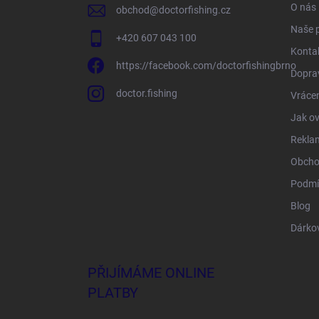
O nás
obchod
@
doctorfishing.cz
Naše 
+420 607 043 100
Konta
https://facebook.com/doctorfishingbrno
Doprav
doctor.fishing
Vrácen
Jak ov
Rekla
Obcho
Podmí
Blog
Dárko
PŘIJÍMÁME ONLINE
PLATBY