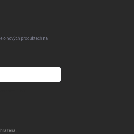
ce o nových produktech na
sobních údajů
yhrazena.