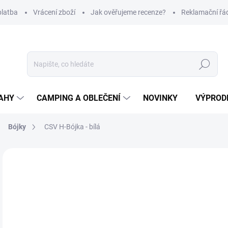
platba
Vrácení zboží
Jak ověřujeme recenze?
Reklamační řá
Hledat
AHY
CAMPING A OBLEČENÍ
NOVINKY
VÝPROD
Bójky
CSV H-Bójka - bílá
Neohodnoceno
Podrobnosti hodnocení
ZNAČKA
2
Měr
SK
cena