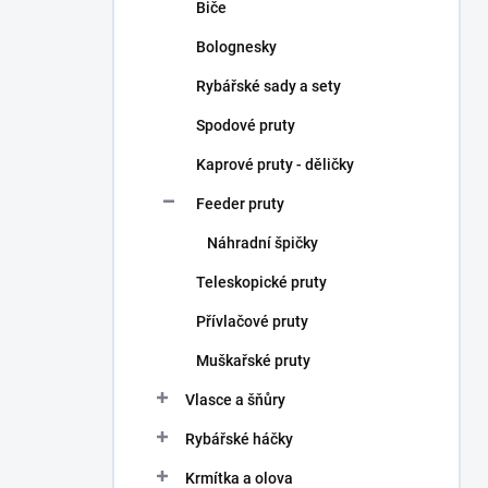
Biče
Bolognesky
Rybářské sady a sety
Spodové pruty
Kaprové pruty - děličky
Feeder pruty
Náhradní špičky
Teleskopické pruty
Přívlačové pruty
Muškařské pruty
Vlasce a šňůry
Rybářské háčky
Krmítka a olova