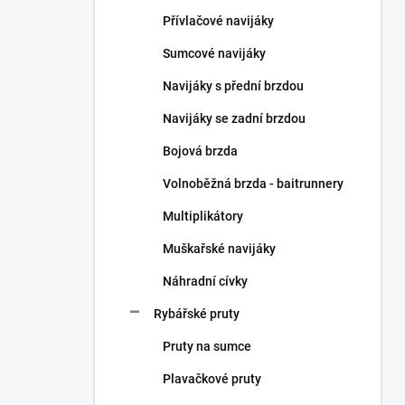
n
Přívlačové navijáky
í
p
Sumcové navijáky
a
n
Navijáky s přední brzdou
e
Navijáky se zadní brzdou
l
Bojová brzda
Volnoběžná brzda - baitrunnery
Multiplikátory
Muškařské navijáky
Náhradní cívky
Rybářské pruty
Pruty na sumce
Plavačkové pruty