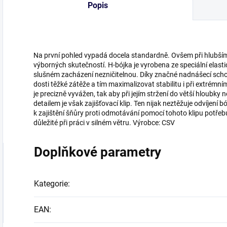
Popis
Na první pohled vypadá docela standardně. Ovšem při hlubším 
výborných skutečností. H-bójka je vyrobena ze speciální elasti
slušném zacházení nezničitelnou. Díky značné nadnášecí sch
dosti těžké zátěže a tím maximalizovat stabilitu i při extrém
je precizně vyvážen, tak aby při jejím stržení do větší hloubky 
detailem je však zajišťovací klip. Ten nijak neztěžuje odvíjení 
k zajištění šňůry proti odmotávání pomocí tohoto klipu potřeb
důležité při práci v silném větru. Výrobce: CSV
Doplňkové parametry
Kategorie
:
EAN
: