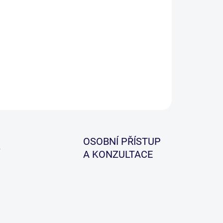
−
+
Přidat do košíku
ILNÍ INFORMACE
ZEPTAT SE
HLÍDAT
OSOBNÍ PŘÍSTUP
A KONZULTACE