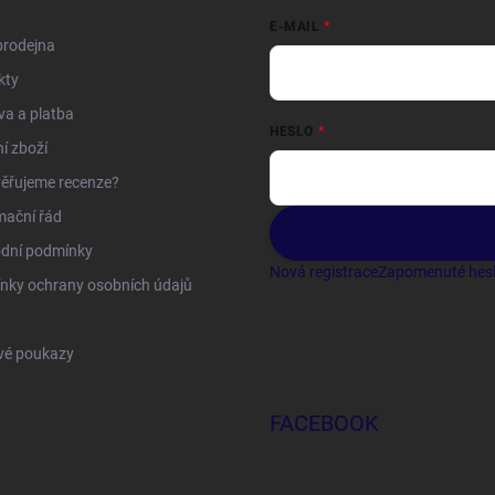
E-MAIL
prodejna
kty
a a platba
HESLO
í zboží
ěřujeme recenze?
mační řád
dní podmínky
Nová registrace
Zapomenuté hes
nky ochrany osobních údajů
vé poukazy
FACEBOOK