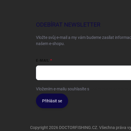
ODEBÍRAT NEWSLETTER
Vložte svůj e-mail a my vám budeme zasílat informa
našem e-shopu.
E-MAIL
Vložením e-mailu souhlasíte s
podmínkami ochrany o
Přihlásit se
Copyright 2026
DOCTORFISHING.CZ
. Všechna práva v