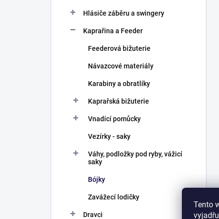
Hlásiče záběru a swingery
Kaprařina a Feeder
Feederová bižuterie
Návazcové materiály
Karabiny a obratlíky
Kaprařská bižuterie
Vnadící pomůcky
Vezírky - saky
Váhy, podložky pod ryby, vážicí
saky
Bójky
Zavážecí lodičky
Tento 
vyjadřu
Dravci