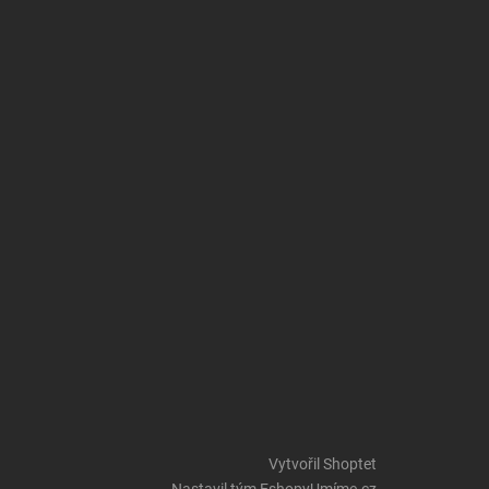
Vytvořil Shoptet
Nastavil tým EshopyUmíme.cz