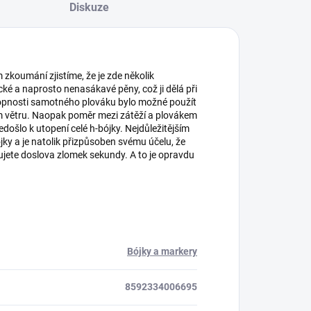
Diskuze
zkoumání zjistíme, že je zde několik
cké a naprosto nenasákavé pěny, což ji dělá při
opnosti samotného plováku bylo možné použít
ním větru. Naopak poměr mezi zátěží a plovákem
nedošlo k utopení celé h-bójky. Nejdůležitějším
bójky a je natolik přizpůsoben svému účelu, že
ujete doslova zlomek sekundy. A to je opravdu
Bójky a markery
8592334006695