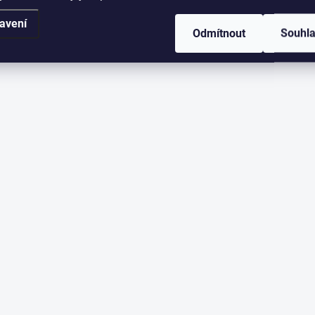
avení
Odmítnout
Souhl