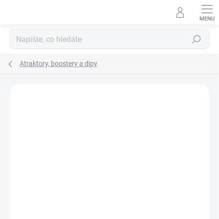
Přejít
na
obsah
Hledat
Atraktory, boostery a dipy
Neohodnoceno
Podrobnosti hodnocení
ZNAČKA:
CSV