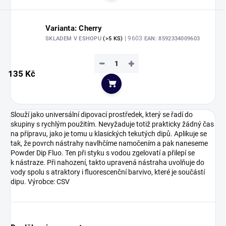
Varianta: Cherry
| 9603
SKLADEM V ESHOPU
(>5 KS)
EAN:
8592334009603
−
+
135 Kč
Do košíku
Slouží jako universální dipovací prostředek, který se řadí do
skupiny s rychlým použitím. Nevyžaduje totiž prakticky žádný čas
na přípravu, jako je tomu u klasických tekutých dipů. Aplikuje se
tak, že povrch nástrahy navlhčíme namočením a pak naneseme
Powder Dip Fluo. Ten při styku s vodou zgelovatí a přilepí se
k nástraze. Při nahození, takto upravená nástraha uvolňuje do
vody spolu s atraktory i fluorescenční barvivo, které je součástí
dipu. Výrobce: CSV