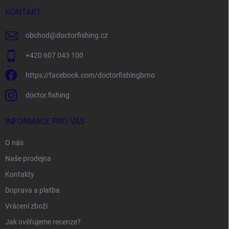
t
í
KONTAKT
obchod
@
doctorfishing.cz
+420 607 043 100
https://facebook.com/doctorfishingbrno
doctor.fishing
INFORMACE PRO VÁS
O nás
Naše prodejna
Kontakty
Doprava a platba
Vrácení zboží
Jak ověřujeme recenze?