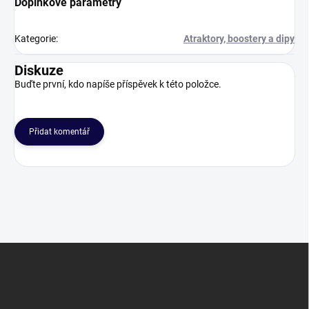
Doplňkové parametry
Kategorie
:
Atraktory, boostery a dipy
Diskuze
Buďte první, kdo napíše příspěvek k této položce.
Přidat komentář
Z
á
p
a