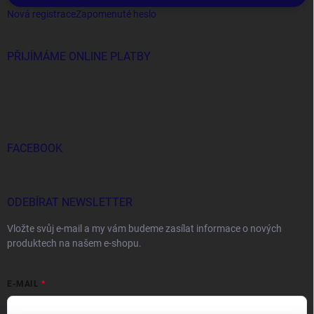
Nová registrace
Zapomenuté heslo
PŘIJÍMÁME ONLINE PLATBY
FACEBOOK
ODEBÍRAT NEWSLETTER
Vložte svůj e-mail a my vám budeme zasílat informace o nových
produktech na našem e-shopu.
E-MAIL