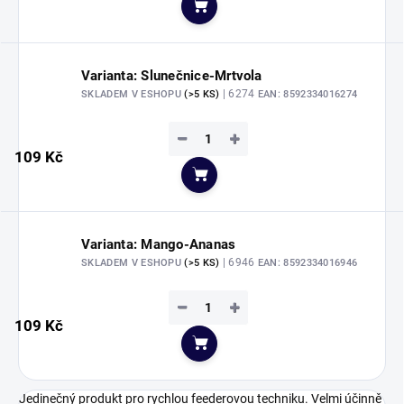
Do košíku
Varianta: Slunečnice-Mrtvola
| 6274
SKLADEM V ESHOPU
(>5 KS)
EAN:
8592334016274
−
+
109 Kč
Do košíku
Varianta: Mango-Ananas
| 6946
SKLADEM V ESHOPU
(>5 KS)
EAN:
8592334016946
−
+
109 Kč
Do košíku
Jedinečný produkt pro rychlou feederovou techniku. Velmi účinně