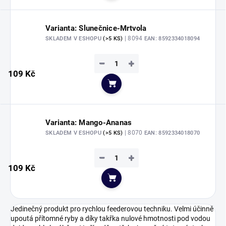
Varianta: Slunečnice-Mrtvola
| 8094
SKLADEM V ESHOPU
(>5 KS)
EAN:
8592334018094
−
+
109 Kč
Do košíku
Varianta: Mango-Ananas
| 8070
SKLADEM V ESHOPU
(>5 KS)
EAN:
8592334018070
−
+
109 Kč
Do košíku
Jedinečný produkt pro rychlou feederovou techniku. Velmi účinně
upoutá přítomné ryby a díky takřka nulové hmotnosti pod vodou