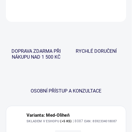
DETAILNÍ INFORMACE
ZEPTAT SE
HLÍDAT
DOPRAVA ZDARMA PŘI
RYCHLÉ DORUČENÍ
NÁKUPU NAD 1 500 KČ
OSOBNÍ PŘÍSTUP A KONZULTACE
Varianta: Med-Oliheň
| 8087
SKLADEM V ESHOPU
(>5 KS)
EAN:
8592334018087