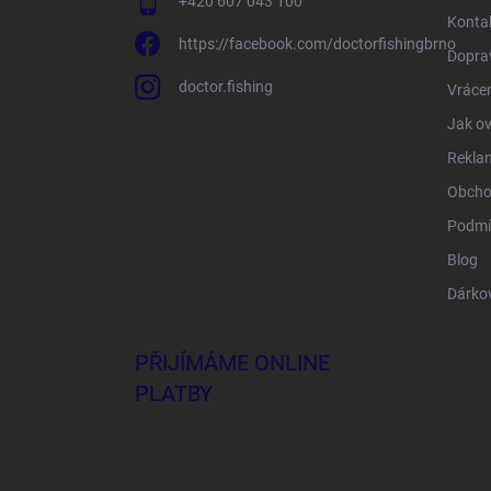
+420 607 043 100
Konta
https://facebook.com/doctorfishingbrno
Doprav
doctor.fishing
Vrácen
Jak ov
Rekla
Obcho
Podmí
Blog
Dárko
PŘIJÍMÁME ONLINE
PLATBY