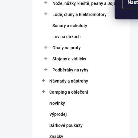
Nast
Nože, nůžky, kleště, peany a Joja
Lodě, čluny a Elektromotory
Sonary a echoloty
Lov na dírkách
Obaly na pruty
Stojany a vidličky
Podběráky na ryby
Návnady a nástrahy
Camping a oblečení
Novinky
Výprodej
Dárkové poukazy
Značky