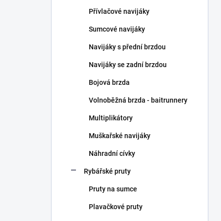
n
Přívlačové navijáky
í
p
Sumcové navijáky
a
n
Navijáky s přední brzdou
e
Navijáky se zadní brzdou
l
Bojová brzda
Volnoběžná brzda - baitrunnery
Multiplikátory
Muškařské navijáky
Náhradní cívky
Rybářské pruty
Pruty na sumce
Plavačkové pruty