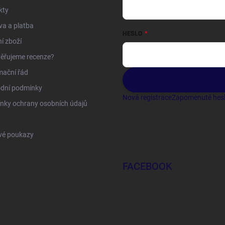
kty
a a platba
HESLO
í zboží
ěřujeme recenze?
mační řád
dní podmínky
Nová registrace
Zapomenuté hes
nky ochrany osobních údajů
vé poukazy
FACEBOOK