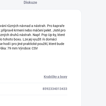
Diskuze
ávání různých návnad a nástrah. Pro kapraře
k přípravě krmení nebo máčení pelet. Jistě pro
 různých druhů nástrah. Např. Pop Up-ky, které
 tohoto boxu. Lze jej využít i k domácí
 hodí i pro jiné praktické použití, které bude
výška: 79 mm Výrobce: CSV
Krabičky a boxy
8592334013433