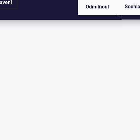
avení
Odmítnout
Souhl