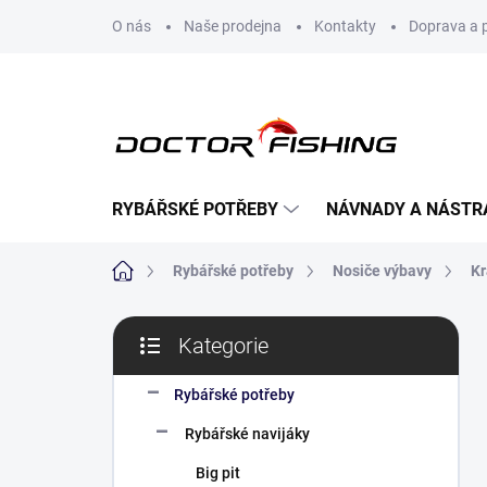
Přejít
O nás
Naše prodejna
Kontakty
Doprava a 
na
obsah
RYBÁŘSKÉ POTŘEBY
NÁVNADY A NÁSTR
Domů
Rybářské potřeby
Nosiče výbavy
Kr
P
Kategorie
o
Přeskočit
s
kategorie
t
Rybářské potřeby
r
Rybářské navijáky
a
n
Big pit