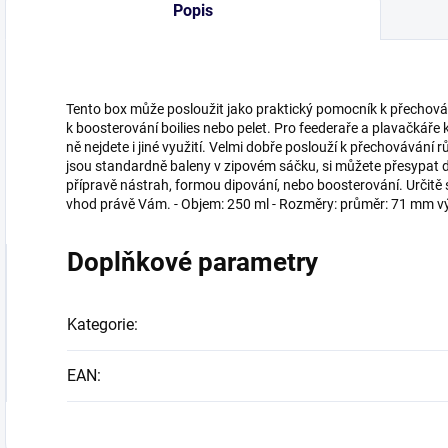
Popis
Tento box může posloužit jako praktický pomocník k přechov
k boosterování boilies nebo pelet. Pro feederaře a plavačkáře 
ně nejdete i jiné využití. Velmi dobře poslouží k přechovávání
jsou standardně baleny v zipovém sáčku, si můžete přesypat do
přípravě nástrah, formou dipování, nebo boosterování. Určitě se
vhod právě Vám. - Objem: 250 ml - Rozměry: průměr: 71 mm 
Doplňkové parametry
Kategorie
:
EAN
: