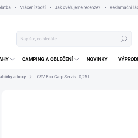
platba
Vrácení zboží
Jak ověřujeme recenze?
Reklamační řá
Hledat
AHY
CAMPING A OBLEČENÍ
NOVINKY
VÝPROD
abičky a boxy
CSV Box Carp Servis - 0,25 L
Neohodnoceno
Podrobnosti hodnocení
ZNAČKA
28
Měr
SK
cena