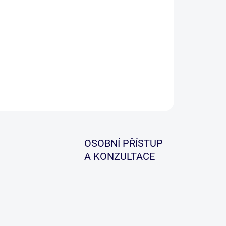
−
+
Přidat do košíku
ILNÍ INFORMACE
ZEPTAT SE
HLÍDAT
OSOBNÍ PŘÍSTUP
A KONZULTACE