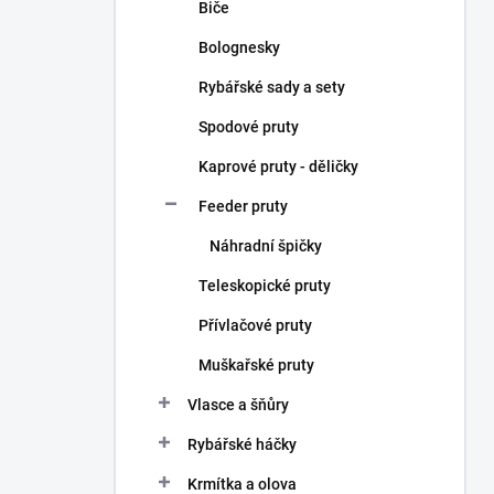
Biče
Bolognesky
Rybářské sady a sety
Spodové pruty
Kaprové pruty - děličky
Feeder pruty
Náhradní špičky
Teleskopické pruty
Přívlačové pruty
Muškařské pruty
Vlasce a šňůry
Rybářské háčky
Krmítka a olova