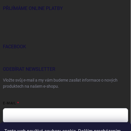
PŘIJÍMÁME ONLINE PLATBY
FACEBOOK
ODEBÍRAT NEWSLETTER
Vložte svůj e-mail a my vám budeme zasílat informace o nových
produktech na našem e-shopu.
E-MAIL