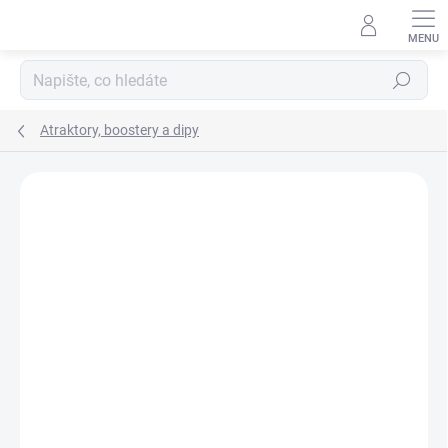
Přejít
na
obsah
Hledat
Atraktory, boostery a dipy
Neohodnoceno
Podrobnosti hodnocení
ZNAČKA:
CSV