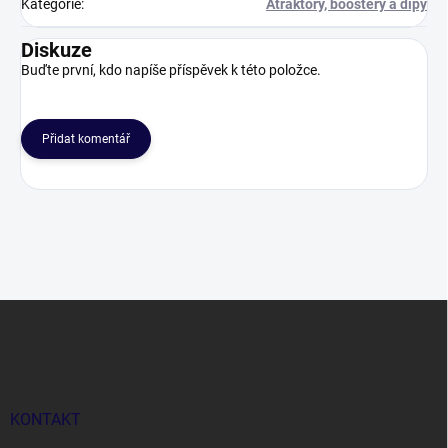
Kategorie
:
Atraktory, boostery a dipy
Diskuze
Buďte první, kdo napíše příspěvek k této položce.
Přidat komentář
Z
á
p
a
t
í
KONTAKT