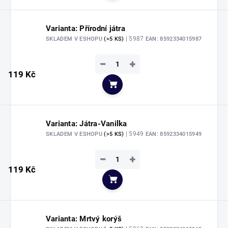
Varianta: Přírodní játra
| 5987
SKLADEM V ESHOPU
(>5 KS)
EAN:
8592334015987
−
+
119 Kč
Do košíku
Varianta: Játra-Vanilka
| 5949
SKLADEM V ESHOPU
(>5 KS)
EAN:
8592334015949
−
+
119 Kč
Do košíku
Varianta: Mrtvý korýš