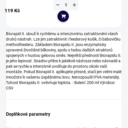
−
+
119 Kč
Do košíku
Biorapid II. slouží k rychlému a intenzivnímu zatraktivnění všech
druhů nástrah. Lze jim zatraktivnit i feederový košík, či bábovičku
methodfeederu. Základem Biorapidu II. jsou enzymaticky
upravené živočišné bílkoviny, spolu s řadou dalších atraktorů
spojených v hustou gelovou směs. Největší předností Biorapidu II.
je jeho lepivost. Snadno přilne k jakékoli nástraze nebo návnadě a
pak se rychle a intenzivně uvolňuje do prostoru okolo vaší
montáže. Pokud Biorapid II. aplikujete přesně, stačí jen velmi malé
množství k vašemu úspěšnému lovu. Nerozpouští PVA materiály.
Tuhost Biorapidu II. ovlivňuje teplota. - Balení: 200 ml Výrobce:
CSV
Doplňkové parametry