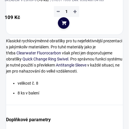
| CRU511008
SKLADEM V ESHOPU
(>5 KS)
EAN:
8592400134185
−
+
109 Kč
Do košíku
Klasické rychlovýměnné obratlíky pro tu nejefektivnější prezentaci
s jakýmkoliv materiálem. Pro tuhé materiály jako je
třeba
Clearwater Fluorocarbon
však přeci jen doporučujeme
obratlíky
Quick Change Ring Swivel
. Pro správnou funkci systému
je nutné použití s převlekem
Antitangle Sleeve
v každé situaci, ne
jen pro nahazování do velké vzdálenosti.
velikost č. 8
8 ks v balení
Doplňkové parametry