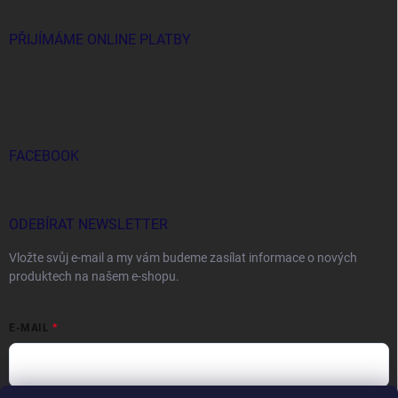
PŘIJÍMÁME ONLINE PLATBY
FACEBOOK
ODEBÍRAT NEWSLETTER
Vložte svůj e-mail a my vám budeme zasílat informace o nových
produktech na našem e-shopu.
E-MAIL