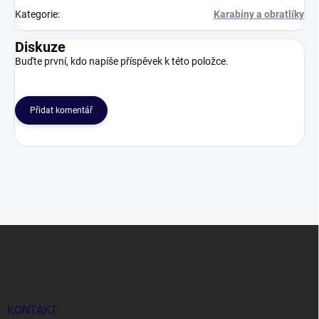
Kategorie
:
Karabiny a obratlíky
Diskuze
Buďte první, kdo napíše příspěvek k této položce.
Přidat komentář
Z
á
p
a
t
í
KONTAKT