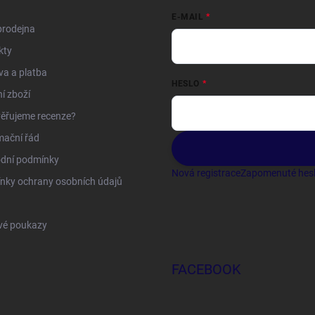
E-MAIL
prodejna
kty
a a platba
HESLO
í zboží
ěřujeme recenze?
mační řád
dní podmínky
Nová registrace
Zapomenuté hes
nky ochrany osobních údajů
vé poukazy
FACEBOOK