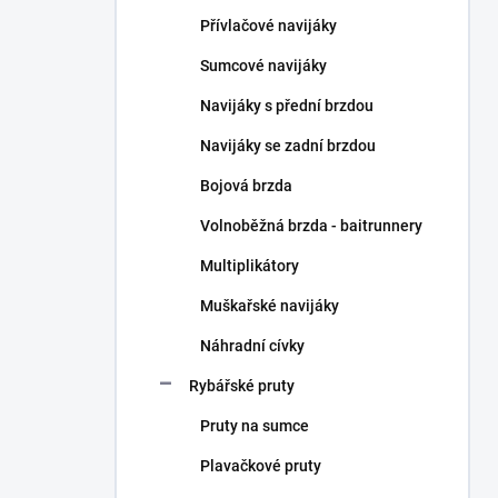
n
Přívlačové navijáky
í
p
Sumcové navijáky
a
n
Navijáky s přední brzdou
e
Navijáky se zadní brzdou
l
Bojová brzda
Volnoběžná brzda - baitrunnery
Multiplikátory
Muškařské navijáky
Náhradní cívky
Rybářské pruty
Pruty na sumce
Plavačkové pruty