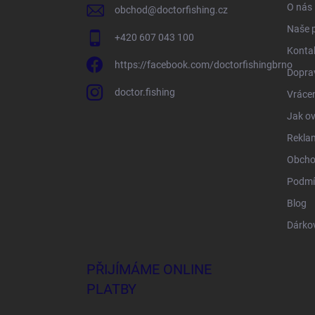
O nás
obchod
@
doctorfishing.cz
Naše 
+420 607 043 100
Konta
https://facebook.com/doctorfishingbrno
Doprav
doctor.fishing
Vrácen
Jak ov
Rekla
Obcho
Podmí
Blog
Dárko
PŘIJÍMÁME ONLINE
PLATBY