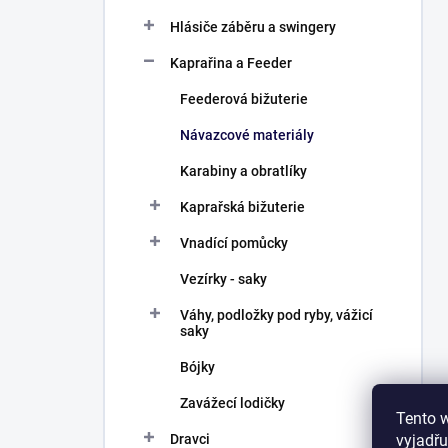
Hlásiče záběru a swingery
Kaprařina a Feeder
Feederová bižuterie
Návazcové materiály
Karabiny a obratlíky
Kaprařská bižuterie
Vnadící pomůcky
Vezírky - saky
Váhy, podložky pod ryby, vážicí
saky
Bójky
Zavážecí lodičky
Tento 
vyjadřu
Dravci