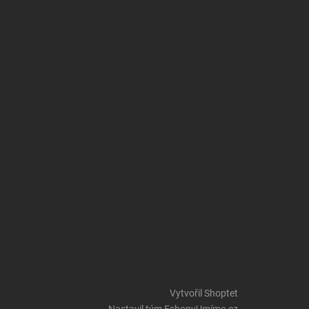
Vytvořil Shoptet
Nastavil tým EshopyUmíme.cz