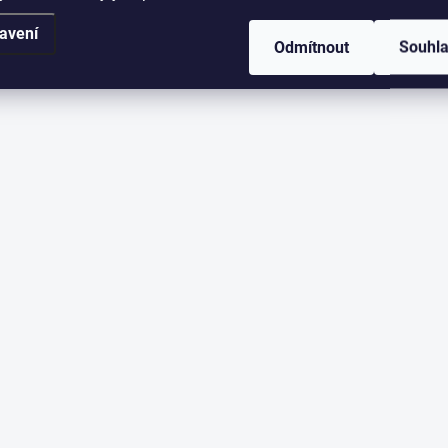
avení
Odmítnout
Souhl