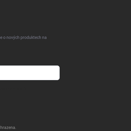
ce o nových produktech na
sobních údajů
yhrazena.