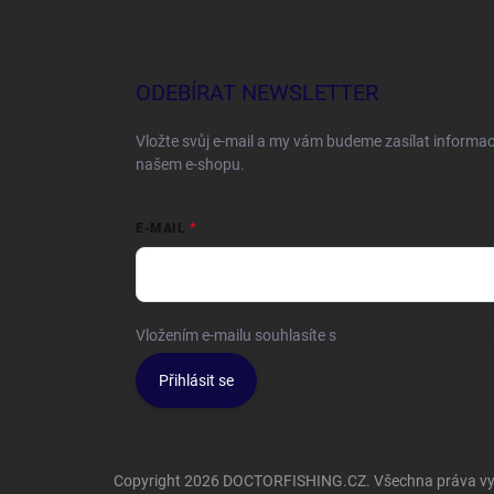
ODEBÍRAT NEWSLETTER
Vložte svůj e-mail a my vám budeme zasílat informa
našem e-shopu.
E-MAIL
Vložením e-mailu souhlasíte s
podmínkami ochrany o
Přihlásit se
Copyright 2026
DOCTORFISHING.CZ
. Všechna práva v