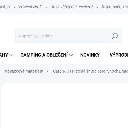
platba
Vrácení zboží
Jak ověřujeme recenze?
Reklamační řá
Hledat
AHY
CAMPING A OBLEČENÍ
NOVINKY
VÝPROD
Návazcové materiály
Carp´R´Us Pletená šňůra Total Shock Bra
Neohodnoceno
Podrobnosti hodnocení
ZNAČKA
4
Měr
Z
cena