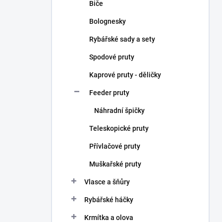
Biče
Bolognesky
Rybářské sady a sety
Spodové pruty
Kaprové pruty - děličky
Feeder pruty
Náhradní špičky
Teleskopické pruty
Přívlačové pruty
Muškařské pruty
Vlasce a šňůry
Rybářské háčky
Krmítka a olova