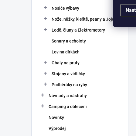
Nosiče výbavy
Nast
Nože, nůžky, kleště, peany a Joja
Lodě, čluny a Elektromotory
Sonary a echoloty
Lov na dírkách
Obaly na pruty
Stojany a vidličky
Podběráky na ryby
Návnady a nástrahy
Camping a oblečení
Novinky
Výprodej