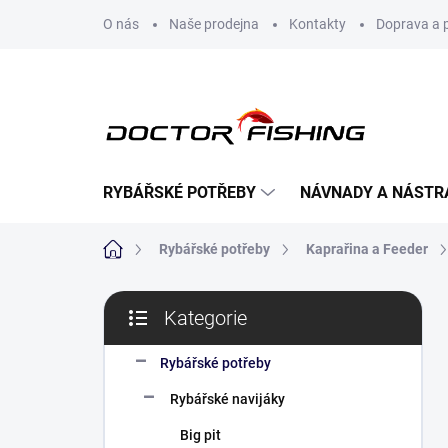
Přejít
O nás
Naše prodejna
Kontakty
Doprava a 
na
obsah
RYBÁŘSKÉ POTŘEBY
NÁVNADY A NÁSTR
Domů
Rybářské potřeby
Kaprařina a Feeder
P
Kategorie
o
Přeskočit
s
kategorie
t
Rybářské potřeby
r
Rybářské navijáky
a
n
Big pit