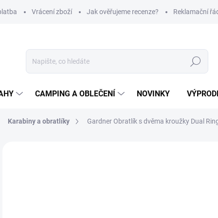
platba
Vrácení zboží
Jak ověřujeme recenze?
Reklamační řá
Hledat
AHY
CAMPING A OBLEČENÍ
NOVINKY
VÝPROD
Karabiny a obratlíky
Gardner Obratlík s dvěma kroužky Dual Ring 
Neohodnoceno
Podrobnosti hodnocení
ZNAČKA
1
Měr
SK
cena