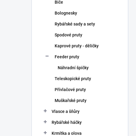
Biče
Bolognesky
Rybářské sady a sety
Spodové pruty
Kaprové pruty - děličky
Feeder pruty
Náhradní špičky
Teleskopické pruty
Přívlačové pruty
Muškařské pruty
Vlasce a šňůry
Rybářské háčky
Krmítka a olova