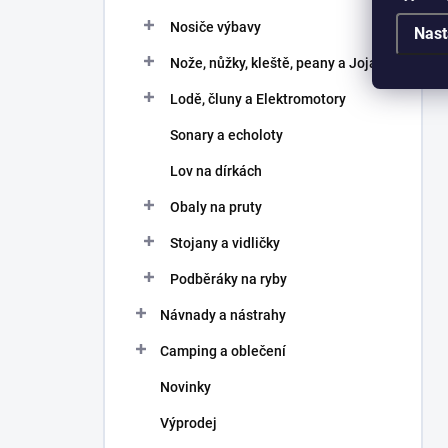
Nosiče výbavy
Nast
Nože, nůžky, kleště, peany a Joja
Lodě, čluny a Elektromotory
Sonary a echoloty
Lov na dírkách
Obaly na pruty
Stojany a vidličky
Podběráky na ryby
Návnady a nástrahy
Camping a oblečení
Novinky
Výprodej