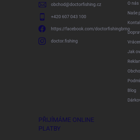
O nás
obchod
@
doctorfishing.cz
Naše 
+420 607 043 100
Konta
https://facebook.com/doctorfishingbrno
Doprav
doctor.fishing
Vrácen
Jak ov
Rekla
Obcho
Podmí
Blog
Dárko
PŘIJÍMÁME ONLINE
PLATBY