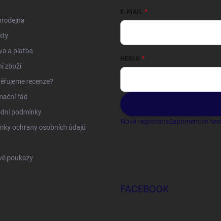
E-MAIL
prodejna
kty
a a platba
HESLO
í zboží
ěřujeme recenze?
mační řád
dní podmínky
Nová registrace
Zapomenuté hes
nky ochrany osobních údajů
vé poukazy
FACEBOOK