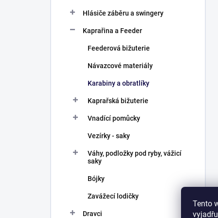
Hlásiče záběru a swingery
Kaprařina a Feeder
Feederová bižuterie
Návazcové materiály
Karabiny a obratlíky
Kaprařská bižuterie
Vnadící pomůcky
Vezírky - saky
Váhy, podložky pod ryby, vážicí
saky
Bójky
Zavážecí lodičky
Tento 
vyjadřu
Dravci