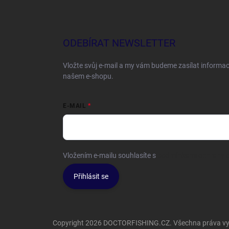
ODEBÍRAT NEWSLETTER
Vložte svůj e-mail a my vám budeme zasílat informa
našem e-shopu.
E-MAIL
Vložením e-mailu souhlasíte s
podmínkami ochrany o
Přihlásit se
Copyright 2026
DOCTORFISHING.CZ
. Všechna práva v