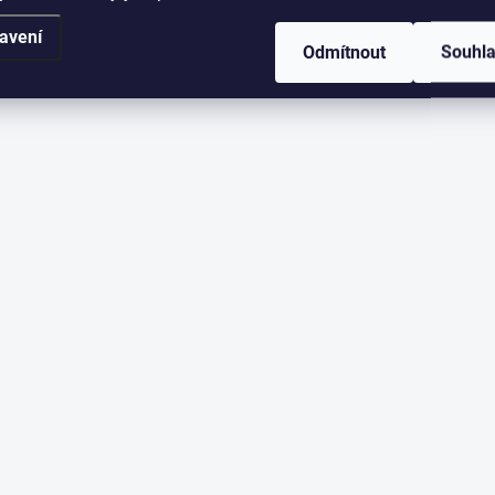
avení
Odmítnout
Souhl