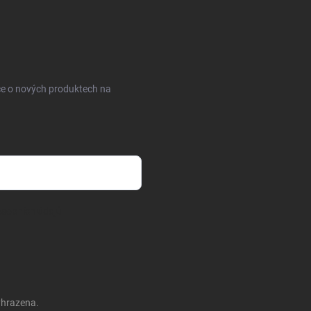
ce o nových produktech na
sobních údajů
yhrazena.