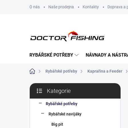
Přejít
O nás
Naše prodejna
Kontakty
Doprava a 
na
obsah
RYBÁŘSKÉ POTŘEBY
NÁVNADY A NÁSTR
Domů
Rybářské potřeby
Kaprařina a Feeder
P
Kategorie
o
Přeskočit
s
kategorie
t
Rybářské potřeby
r
Rybářské navijáky
a
n
Big pit