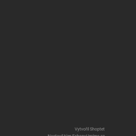
Vytvořil Shoptet
Nastavil tým EshopyUmíme.cz