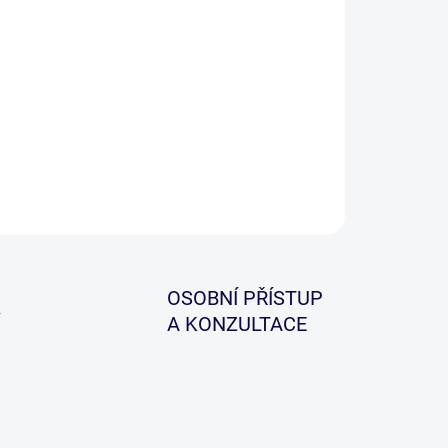
−
+
Přidat do košíku
tlík se dvěma kroužky je ideální k tvoření únikových
čních montáží s inline zátěží.
ILNÍ INFORMACE
ZEPTAT SE
HLÍDAT
OSOBNÍ PŘÍSTUP
A KONZULTACE