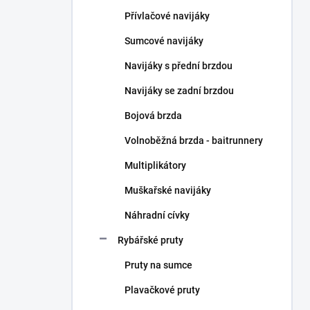
n
Přívlačové navijáky
í
p
Sumcové navijáky
a
n
Navijáky s přední brzdou
e
Navijáky se zadní brzdou
l
Bojová brzda
Volnoběžná brzda - baitrunnery
Multiplikátory
Muškařské navijáky
Náhradní cívky
Rybářské pruty
Pruty na sumce
Plavačkové pruty