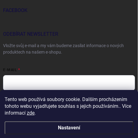
FACEBOOK
ODEBÍRAT NEWSLETTER
Vložte svůj e-mail a my vám budeme zasílat informace o nových
produktech na našem e-shopu.
E-MAIL
Tento web používá soubory cookie. Dalším procházením
Vložením e-mailu souhlasíte s
podmínkami ochrany osobních údajů
tohoto webu vyjadřujete souhlas s jejich používáním.. Více
Přihlásit se
informací
zde
.
Nastavení