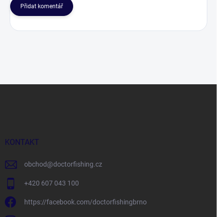
Přidat komentář
Z
á
p
a
t
í
KONTAKT
obchod
@
doctorfishing.cz
+420 607 043 100
https://facebook.com/doctorfishingbrno