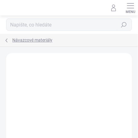
Přejít
na
obsah
Hledat
Návazcové materiály
Neohodnoceno
Podrobnosti hodnocení
ZNAČKA:
CARP ZOOM