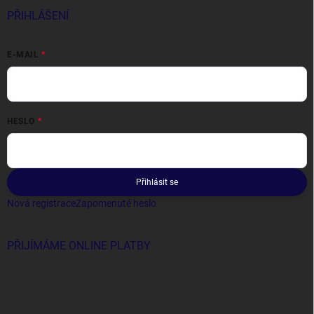
PŘIHLÁŠENÍ
E-MAIL
HESLO
Přihlásit se
Nová registrace
Zapomenuté heslo
PŘIJÍMÁME ONLINE PLATBY