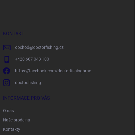
Z
á
p
a
t
í
KONTAKT
obchod
@
doctorfishing.cz
+420 607 043 100
https://facebook.com/doctorfishingbrno
doctor.fishing
INFORMACE PRO VÁS
O nás
Naše prodejna
Kontakty