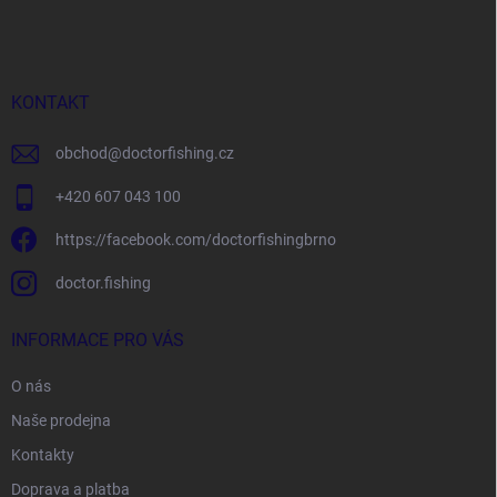
á
p
a
t
í
KONTAKT
obchod
@
doctorfishing.cz
+420 607 043 100
https://facebook.com/doctorfishingbrno
doctor.fishing
INFORMACE PRO VÁS
O nás
Naše prodejna
Kontakty
Doprava a platba