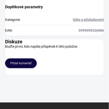
Doplňkové parametry
Kategorie
:
Váhy a příslušenství
EAN
:
5999095336086
Diskuze
Buďte první, kdo napíše příspěvek k této položce.
Přidat komentář
Z