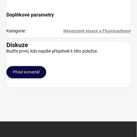
Doplňkové parametry
Kategorie
:
Návazcové vlasce a Fluorocarbony
Diskuze
Buďte první, kdo napíše příspěvek k této položce.
Přidat komentář
Z
á