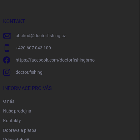
p
a
t
í
KONTAKT
obchod
@
doctorfishing.cz
+420 607 043 100
https://facebook.com/doctorfishingbrno
doctor.fishing
INFORMACE PRO VÁS
O nás
Naše prodejna
Kontakty
Doprava a platba