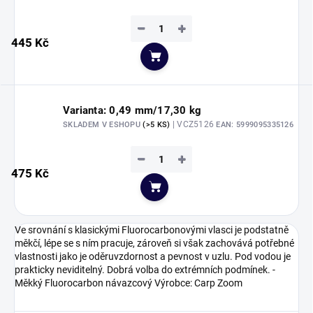
−
+
445 Kč
Do košíku
Varianta: 0,49 mm/17,30 kg
| VCZ5126
SKLADEM V ESHOPU
(>5 KS)
EAN:
5999095335126
−
+
475 Kč
Do košíku
Ve srovnání s klasickými Fluorocarbonovými vlasci je podstatně
měkčí, lépe se s ním pracuje, zároveň si však zachovává potřebné
vlastnosti jako je oděruvzdornost a pevnost v uzlu. Pod vodou je
prakticky neviditelný. Dobrá volba do extrémních podmínek. -
Měkký Fluorocarbon návazcový Výrobce: Carp Zoom