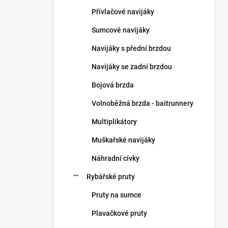
n
Přívlačové navijáky
í
p
Sumcové navijáky
a
n
Navijáky s přední brzdou
e
Navijáky se zadní brzdou
l
Bojová brzda
Volnoběžná brzda - baitrunnery
Multiplikátory
Muškařské navijáky
Náhradní cívky
Rybářské pruty
Pruty na sumce
Plavačkové pruty