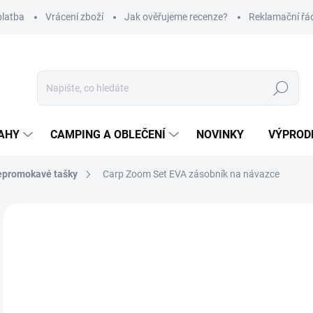
platba
Vrácení zboží
Jak ověřujeme recenze?
Reklamační řá
Hledat
AHY
CAMPING A OBLEČENÍ
NOVINKY
VÝPROD
promokavé tašky
Carp Zoom Set EVA zásobník na návazce
Neohodnoceno
Podrobnosti hodnocení
ZNAČKA
1
Měr
SK
cena