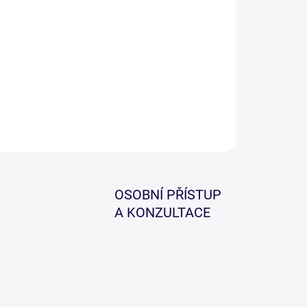
−
+
Přidat do košíku
ILNÍ INFORMACE
ZEPTAT SE
HLÍDAT
OSOBNÍ PŘÍSTUP
A KONZULTACE