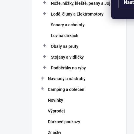
Nast
Nože, nůžky, kleště, peany a Joja
Lodě, čluny a Elektromotory
Sonary a echoloty
Lov na dírkách
Obaly na pruty
Stojany a vidličky
Podběráky na ryby
Návnady a nástrahy
Camping a oblečení
Novinky
Výprodej
Dárkové poukazy
Značky