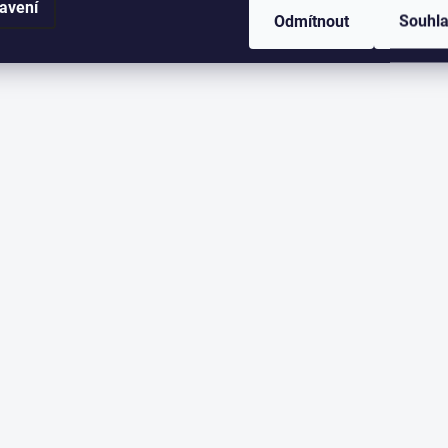
avení
Odmítnout
Souhl