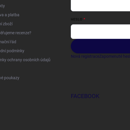
kty
a a platba
HESLO
í zboží
ěřujeme recenze?
mační řád
dní podmínky
Nová registrace
Zapomenuté hes
nky ochrany osobních údajů
vé poukazy
FACEBOOK