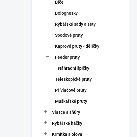
Biče
Bolognesky
Rybářské sady a sety
Spodové pruty
Kaprové pruty - děličky
Feeder pruty
Náhradní špičky
Teleskopické pruty
Přívlačové pruty
Muškařské pruty
Vlasce a šňůry
Rybářské háčky
Krmítka a olova