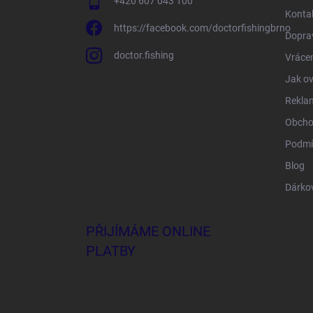
+420 607 043 100
Konta
https://facebook.com/doctorfishingbrno
Doprav
doctor.fishing
Vrácen
Jak ov
Rekla
Obcho
Podmí
Blog
Dárko
PŘIJÍMÁME ONLINE
PLATBY