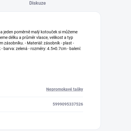
Diskuze
 Na jeden poměrně malý kotouček si můžeme
šeme délku a průměr vlasce, velikost a typ
ásobníku. - Materiál: zásobník - plast -
- barva: zelená - rozměry: 4.5×0.7cm - balení:
Nepromokavé tašky
5999095337526