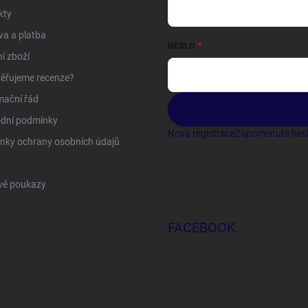
kty
a a platba
HESLO
í zboží
ěřujeme recenze?
mační řád
dní podmínky
Nová registrace
Zapomenuté hes
nky ochrany osobních údajů
vé poukazy
FACEBOOK