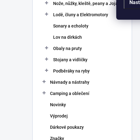
Nast
Nože, nůžky, kleště, peany a Joja
Lodě, čluny a Elektromotory
Sonary a echoloty
Lov na dírkách
Obaly na pruty
Stojany a vidličky
Podběráky na ryby
Návnady a nástrahy
Camping a oblečení
Novinky
Výprodej
Dárkové poukazy
Značky