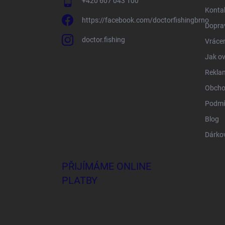
+420 607 043 100
Konta
https://facebook.com/doctorfishingbrno
Doprav
doctor.fishing
Vrácen
Jak ov
Rekla
Obcho
Podmí
Blog
Dárko
PŘIJÍMÁME ONLINE
PLATBY