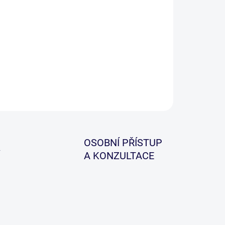
−
+
Přidat do košíku
ILNÍ INFORMACE
ZEPTAT SE
HLÍDAT
OSOBNÍ PŘÍSTUP
A KONZULTACE