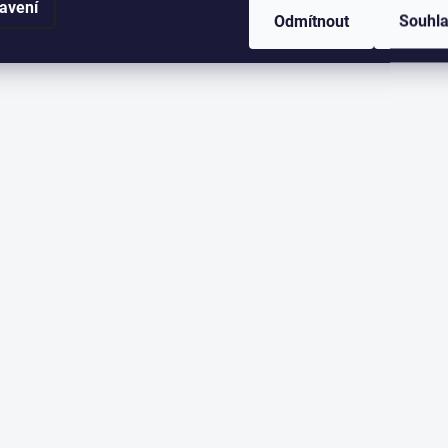
avení
Odmítnout
Souhl