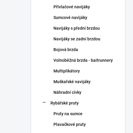
n
Přívlačové navijáky
í
p
Sumcové navijáky
a
n
Navijáky s přední brzdou
e
Navijáky se zadní brzdou
l
Bojová brzda
Volnoběžná brzda - baitrunnery
Multiplikátory
Muškařské navijáky
Náhradní cívky
Rybářské pruty
Pruty na sumce
Plavačkové pruty