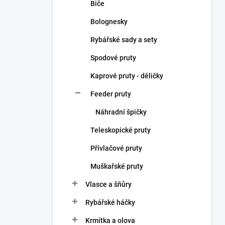
Biče
Bolognesky
Rybářské sady a sety
Spodové pruty
Kaprové pruty - děličky
Feeder pruty
Náhradní špičky
Teleskopické pruty
Přívlačové pruty
Muškařské pruty
Vlasce a šňůry
Rybářské háčky
Krmítka a olova