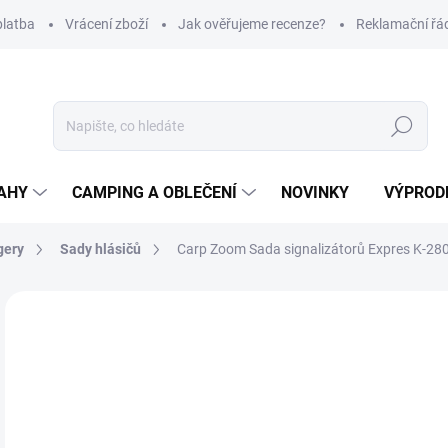
platba
Vrácení zboží
Jak ověřujeme recenze?
Reklamační řá
Hledat
AHY
CAMPING A OBLEČENÍ
NOVINKY
VÝPROD
gery
Sady hlásičů
Carp Zoom Sada signalizátorů Expres K-28
Neohodnoceno
Podrobnosti hodnocení
ZNAČKA
2 
Měr
SK
cena