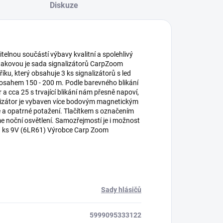
Diskuze
elnou součástí výbavy kvalitní a spolehlivý
vě takovou je sada signalizátorů CarpZoom
u, který obsahuje 3 ks signalizátorů s led
dosahem 150 - 200 m. Podle barevného blikání
a cca 25 s trvající blikání nám přesně napoví,
alizátor je vybaven více bodovým magnetickým
né a opatrné potažení. Tlačítkem s označením
e noční osvětlení. Samozřejmostí je i možnost
r: 1 ks 9V (6LR61) Výrobce Carp Zoom
Sady hlásičů
5999095333122