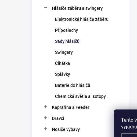
Hlásiče záběru a swingery
Elektronické hlásiče záběru
Příposlechy
Sady hlásičů
Swingery
Číhátka
Splávky
Baterie do hlásičů
Chemická světla a Isotopy
Kaprařina a Feeder
Dravci
Tento 
vyjadřu
Nosiče výbavy