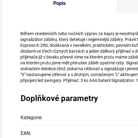
Popis
Během vícedenních nebo nočních výprav za kapry je neodmyslit
signalizátor záběru, který detekuje i nejjemnější záběry. Prá
Express K-280, dodávaná v nevelkém, praktickém, pevném kufřík
diodami ve třech různých barvách a jeden dálkový přijímač s 
přijímače již v bivaku přesně víme na kterém prutu máme záběr 
na kterém prutu jsme měli přerušen záběr opatrné ryby. Sign
snímačem detekce čímž získal na citlivosti a signalizuje i jem
"S" nastavujeme citlivost a s druhým, ozmačeným "L" aktivujem
připojení led swingery. Přijímač: 3 ks AAA baterií Signalizáto
Doplňkové parametry
Kategorie
:
EAN
: