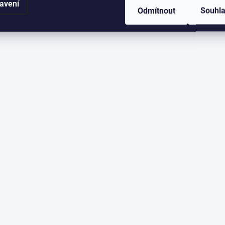
avení
Odmítnout
Souhl