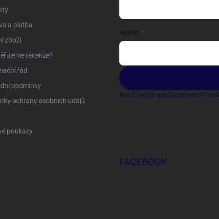
kty
a a platba
HESLO
í zboží
ěřujeme recenze?
mační řád
dní podmínky
Nová registrace
Zapomenuté hes
nky ochrany osobních údajů
vé poukazy
FACEBOOK