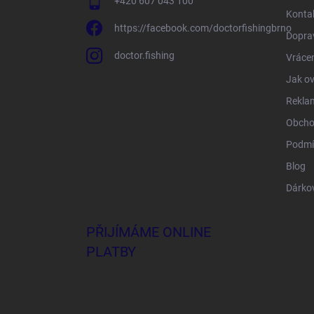
+420 607 043 100
Konta
https://facebook.com/doctorfishingbrno
Doprav
doctor.fishing
Vrácen
Jak ov
Rekla
Obcho
Podmí
Blog
Dárko
PŘIJÍMÁME ONLINE
PLATBY