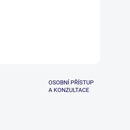
−
+
Přidat do košíku
ILNÍ INFORMACE
ZEPTAT SE
HLÍDAT
OSOBNÍ PŘÍSTUP
A KONZULTACE