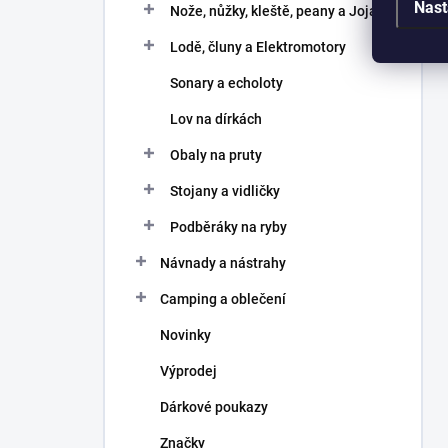
Nast
Nože, nůžky, kleště, peany a Joja
Lodě, čluny a Elektromotory
Sonary a echoloty
Lov na dírkách
Obaly na pruty
Stojany a vidličky
Podběráky na ryby
Návnady a nástrahy
Camping a oblečení
Novinky
Výprodej
Dárkové poukazy
Značky