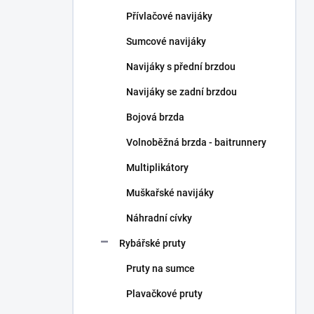
n
Přívlačové navijáky
í
p
Sumcové navijáky
a
n
Navijáky s přední brzdou
e
Navijáky se zadní brzdou
l
Bojová brzda
Volnoběžná brzda - baitrunnery
Multiplikátory
Muškařské navijáky
Náhradní cívky
Rybářské pruty
Pruty na sumce
Plavačkové pruty