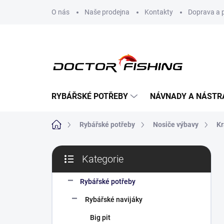
Přejít
O nás
Naše prodejna
Kontakty
Doprava a 
na
obsah
RYBÁŘSKÉ POTŘEBY
NÁVNADY A NÁSTR
Domů
Rybářské potřeby
Nosiče výbavy
Kr
P
Kategorie
o
Přeskočit
s
kategorie
t
Rybářské potřeby
r
Rybářské navijáky
a
n
Big pit