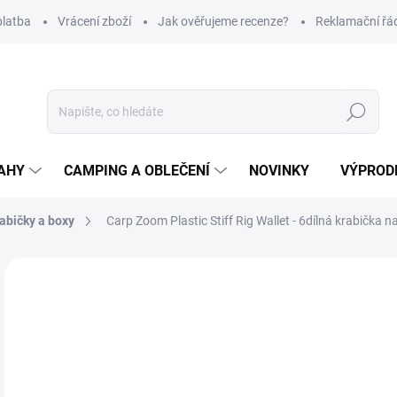
platba
Vrácení zboží
Jak ověřujeme recenze?
Reklamační řá
Hledat
AHY
CAMPING A OBLEČENÍ
NOVINKY
VÝPROD
abičky a boxy
Carp Zoom Plastic Stiff Rig Wallet - 6dílná krabička 
Neohodnoceno
Podrobnosti hodnocení
ZNAČKA
2
Měr
SK
cena