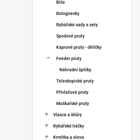
Biče
Bolognesky
Rybářské sady a sety
Spodové pruty
Kaprové pruty - děličky
Feeder pruty
Náhradní špičky
Teleskopické pruty
Přívlačové pruty
Muškařské pruty
Vlasce a šňůry
Rybářské háčky
Krmítka a olova