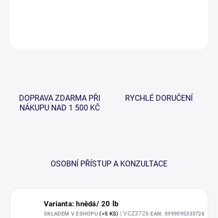
DETAILNÍ INFORMACE
ZEPTAT SE
HLÍDAT
DOPRAVA ZDARMA PŘI
RYCHLÉ DORUČENÍ
NÁKUPU NAD 1 500 KČ
OSOBNÍ PŘÍSTUP A KONZULTACE
Varianta: hnědá/ 20 lb
| VCZ3726
SKLADEM V ESHOPU
(>5 KS)
EAN:
5999095333726