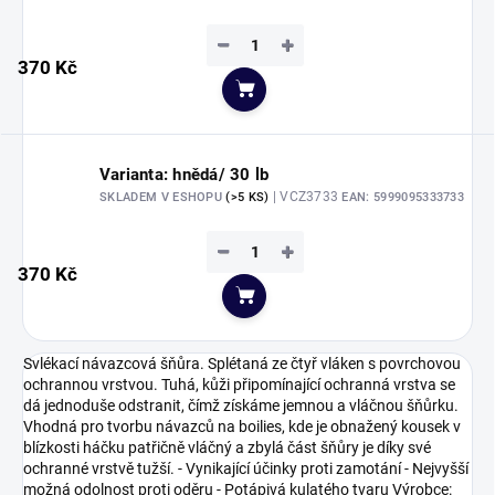
−
+
370 Kč
Do košíku
Varianta: hnědá/ 30 lb
| VCZ3733
SKLADEM V ESHOPU
(>5 KS)
EAN:
5999095333733
−
+
370 Kč
Do košíku
Svlékací návazcová šňůra. Splétaná ze čtyř vláken s povrchovou
ochrannou vrstvou. Tuhá, kůži připomínající ochranná vrstva se
dá jednoduše odstranit, čímž získáme jemnou a vláčnou šňůrku.
Vhodná pro tvorbu návazců na boilies, kde je obnažený kousek v
blízkosti háčku patřičně vláčný a zbylá část šňůry je díky své
ochranné vrstvě tužší. - Vynikající účinky proti zamotání - Nejvyšší
možná odolnost proti oděru - Potápivá kulatého tvaru Výrobce: