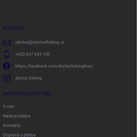
á
p
a
t
í
KONTAKT
obchod
@
doctorfishing.cz
+420 607 043 100
https://facebook.com/doctorfishingbrno
doctor.fishing
INFORMACE PRO VÁS
O nás
Naše prodejna
Kontakty
Doprava a platba