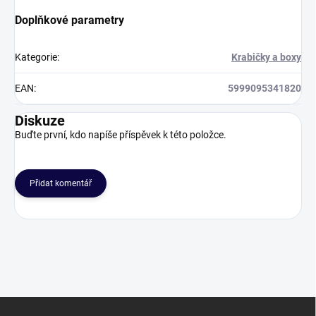
Doplňkové parametry
Kategorie
:
Krabičky a boxy
EAN
:
5999095341820
Diskuze
Buďte první, kdo napíše příspěvek k této položce.
Přidat komentář
Z