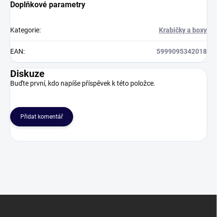
Doplňkové parametry
Kategorie
:
Krabičky a boxy
EAN
:
5999095342018
Diskuze
Buďte první, kdo napíše příspěvek k této položce.
Přidat komentář
Z
á