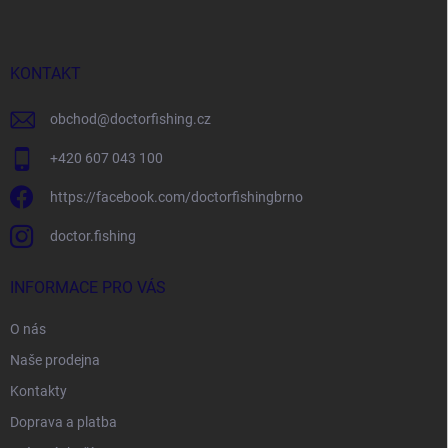
p
a
t
í
KONTAKT
obchod
@
doctorfishing.cz
+420 607 043 100
https://facebook.com/doctorfishingbrno
doctor.fishing
INFORMACE PRO VÁS
O nás
Naše prodejna
Kontakty
Doprava a platba