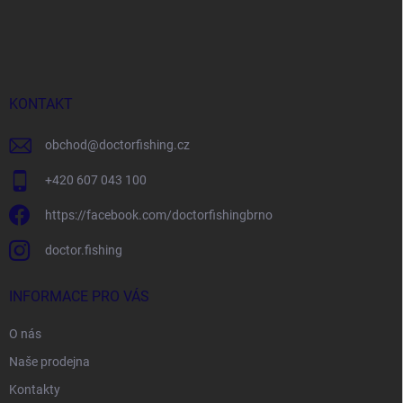
Z
á
p
a
t
í
KONTAKT
obchod
@
doctorfishing.cz
+420 607 043 100
https://facebook.com/doctorfishingbrno
doctor.fishing
INFORMACE PRO VÁS
O nás
Naše prodejna
Kontakty