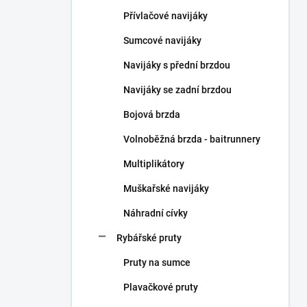
n
Přívlačové navijáky
í
p
Sumcové navijáky
a
n
Navijáky s přední brzdou
e
Navijáky se zadní brzdou
l
Bojová brzda
Volnoběžná brzda - baitrunnery
Multiplikátory
Muškařské navijáky
Náhradní cívky
Rybářské pruty
Pruty na sumce
Plavačkové pruty