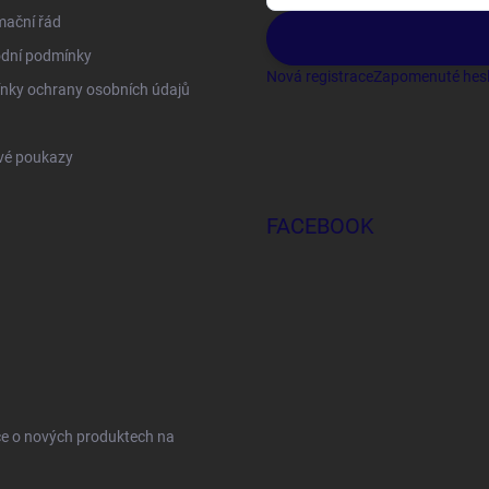
mační řád
dní podmínky
Nová registrace
Zapomenuté hes
nky ochrany osobních údajů
vé poukazy
FACEBOOK
ce o nových produktech na