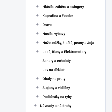
Hlásiče záběru a swingery
Kaprařina a Feeder
Dravci
Nosiče výbavy
Nože, nůžky, kleště, peany a Joja
Lodě, čluny a Elektromotory
Sonary a echoloty
Lov na dírkách
Obaly na pruty
Stojany a vidličky
Podběráky na ryby
Návnady a nástrahy