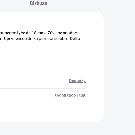
Diskuze
 průměrem tyče do 18 mm - Závit se snadno
ní - Upevnění deštníku pomocí šroubu - Délka
Deštníky
5999550921635