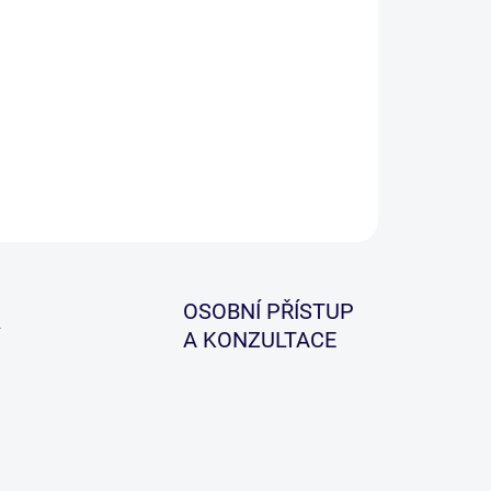
−
+
Přidat do košíku
ILNÍ INFORMACE
ZEPTAT SE
HLÍDAT
OSOBNÍ PŘÍSTUP
A KONZULTACE