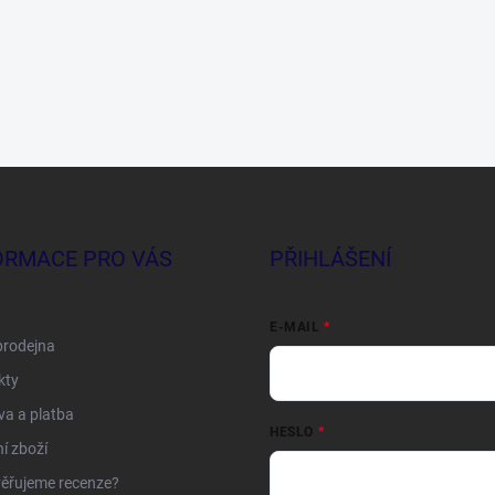
ORMACE PRO VÁS
PŘIHLÁŠENÍ
E-MAIL
prodejna
kty
a a platba
HESLO
í zboží
ěřujeme recenze?