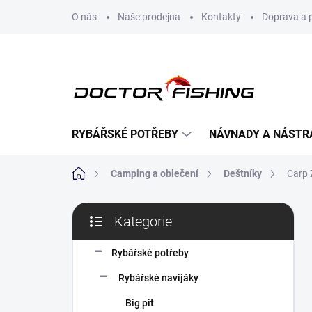
Přejít
O nás
Naše prodejna
Kontakty
Doprava a 
na
obsah
RYBÁŘSKÉ POTŘEBY
NÁVNADY A NÁSTR
Domů
Camping a oblečení
Deštníky
Carp 
P
Kategorie
o
Přeskočit
s
kategorie
t
Rybářské potřeby
r
Rybářské navijáky
a
n
Big pit