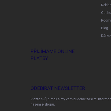
Rekla
Obcho
Podmí
Blog
Dárko
PŘIJÍMÁME ONLINE
PLATBY
ODEBÍRAT NEWSLETTER
Vložte svůj e-mail a my vám budeme zasílat informa
našem e-shopu.