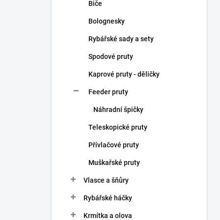
Biče
Bolognesky
Rybářské sady a sety
Spodové pruty
Kaprové pruty - děličky
Feeder pruty
Náhradní špičky
Teleskopické pruty
Přívlačové pruty
Muškařské pruty
Vlasce a šňůry
Rybářské háčky
Krmítka a olova