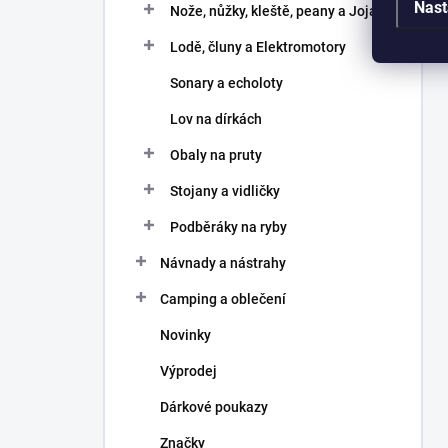
Nast
Nože, nůžky, kleště, peany a Joja
Lodě, čluny a Elektromotory
Sonary a echoloty
Lov na dírkách
Obaly na pruty
Stojany a vidličky
Podběráky na ryby
Návnady a nástrahy
Camping a oblečení
Novinky
Výprodej
Dárkové poukazy
Značky