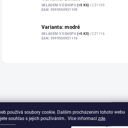
SKLADEM V ESHOPU
(>5 KS)
| CZ1109
EAN:
5999550921109
Varianta: modré
SKLADEM V ESHOPU
(>5 KS)
| CZ1116
EAN:
5999550921116
web používá soubory cookie. Dalším procházením tohoto webu
jete souhlas s jejich používáním.. Více informací
zde
.