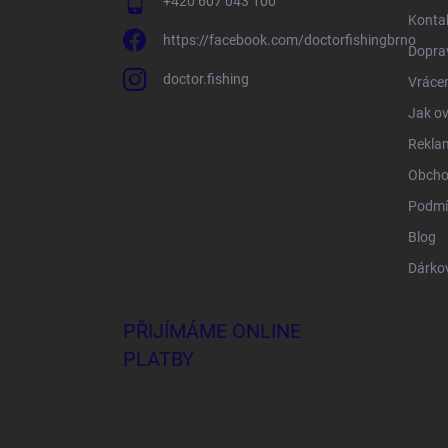
+420 607 043 100
Konta
https://facebook.com/doctorfishingbrno
Doprav
doctor.fishing
Vrácen
Jak ov
Rekla
Obcho
Podmí
Blog
Dárko
PŘIJÍMÁME ONLINE
PLATBY