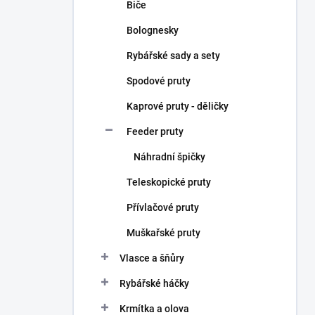
Biče
Bolognesky
Rybářské sady a sety
Spodové pruty
Kaprové pruty - děličky
Feeder pruty
Náhradní špičky
Teleskopické pruty
Přívlačové pruty
Muškařské pruty
Vlasce a šňůry
Rybářské háčky
Krmítka a olova