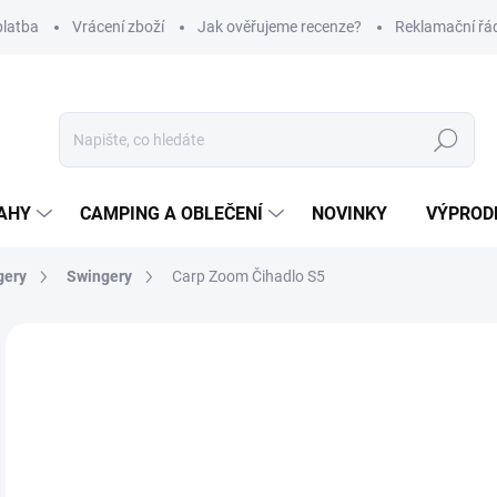
platba
Vrácení zboží
Jak ověřujeme recenze?
Reklamační řá
Hledat
AHY
CAMPING A OBLEČENÍ
NOVINKY
VÝPROD
gery
Swingery
Carp Zoom Čihadlo S5
Neohodnoceno
Podrobnosti hodnocení
ZNAČKA
1
Měr
Z
cena