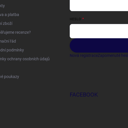
kty
a a platba
HESLO
í zboží
ěřujeme recenze?
mační řád
dní podmínky
Nová registrace
Zapomenuté hes
nky ochrany osobních údajů
vé poukazy
FACEBOOK