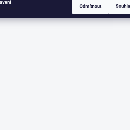
avení
Odmítnout
Souhl