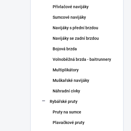
n
Přívlačové navijáky
í
p
Sumcové navijáky
a
n
Navijáky s přední brzdou
e
Navijáky se zadní brzdou
l
Bojová brzda
Volnoběžná brzda - baitrunnery
Multiplikátory
Muškařské navijáky
Náhradní cívky
Rybářské pruty
Pruty na sumce
Plavačkové pruty