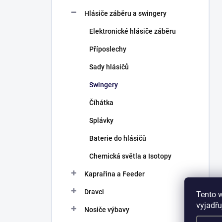
Hlásiče záběru a swingery
Elektronické hlásiče záběru
Příposlechy
Sady hlásičů
Swingery
Číhátka
Splávky
Baterie do hlásičů
Chemická světla a Isotopy
Kaprařina a Feeder
Dravci
Tento 
vyjadřu
Nosiče výbavy