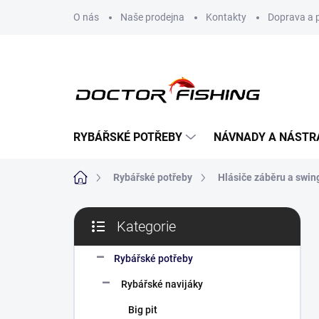
Přejít
O nás
Naše prodejna
Kontakty
Doprava a 
na
obsah
RYBÁŘSKÉ POTŘEBY
NÁVNADY A NÁSTR
Domů
Rybářské potřeby
Hlásiče záběru a swin
P
Kategorie
o
Přeskočit
s
kategorie
t
Rybářské potřeby
r
Rybářské navijáky
a
n
Big pit