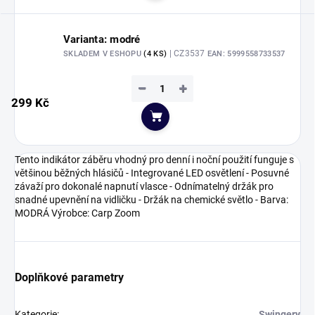
Varianta: modré
| CZ3537
SKLADEM V ESHOPU
(4 KS)
EAN:
5999558733537
−
+
299 Kč
Do košíku
Tento indikátor záběru vhodný pro denní i noční použití funguje s
většinou běžných hlásičů - Integrované LED osvětlení - Posuvné
závaží pro dokonalé napnutí vlasce - Odnímatelný držák pro
snadné upevnění na vidličku - Držák na chemické světlo - Barva:
MODRÁ Výrobce: Carp Zoom
Doplňkové parametry
Kategorie
:
Swingery