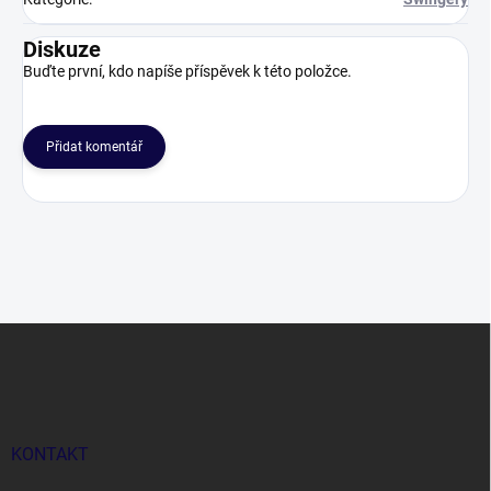
Diskuze
Buďte první, kdo napíše příspěvek k této položce.
Přidat komentář
Z
á
p
a
t
í
KONTAKT