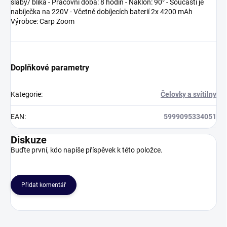
slabý/ bliká - Pracovní doba: 8 hodin - Náklon: 90° - Součástí je
nabíječka na 220V - Včetně dobíjecích baterií 2x 4200 mAh
Výrobce: Carp Zoom
Doplňkové parametry
Kategorie
:
Čelovky a svítilny
EAN
:
5999095334051
Diskuze
Buďte první, kdo napíše příspěvek k této položce.
Přidat komentář