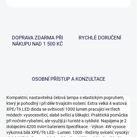
DOPRAVA ZDARMA PŘI
RYCHLÉ DORUČENÍ
NÁKUPU NAD 1 500 KČ
OSOBNÍ PŘÍSTUP A KONZULTACE
Kompaktní, nastavitelná čelová lampa s elastickým popruhem,
který je pohodlný i při déle trvajícím nošení. Extra velká 4 watová
XPE/T6 LED dioda se svítivostí 1000 lumen pracující ve třech
módech: vysocesvítící, slabě svítící a blikající. Praktická pomůcka
při nočním rybaření, ale využijí ji i turisté a cyklisté. Napájena je 2
dobíjecími 4200 mAH bateriemi Specifikace: - Výkon: 4W vysoce
výkonná bílá XPE/T6 LED - Lumen: 1000 - Režimy svícení: vysoký/